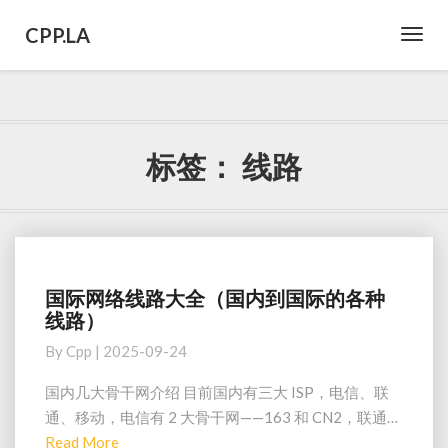
CPP.LA
Toggl
Navig
标签：
线路
国际网络线路大全（国内到国际的各种
国
线路）
际
网
By
Cpp
|
2025-09-24
络
线
国内几大骨干网介绍 目前国内有三大 ISP，电信、联
路
通、移动，电信有 2 大骨干网——163 和 CN2，联通…
大
Read
Read More