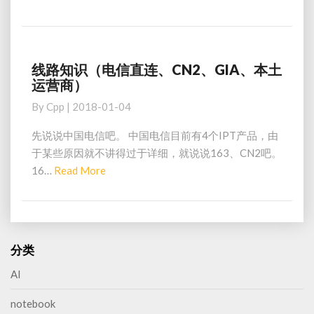
全
More
（国
内
到
国
线路知识（电信直连、CN2、GIA、本土
线
际
运营商）
路
的
知
By
Cpp
|
2018-01-04
各
识
种
（电
先说说中国电信吧。 中国电信目前有4个IPT产品，由
线
信
于某些原因就不讲得过于详细，就说说163、CN2吧。
路）
直
Read
16…
Read More
连、
More
CN2、
GIA、
本
土
分类
运
营
AI
商）
notebook