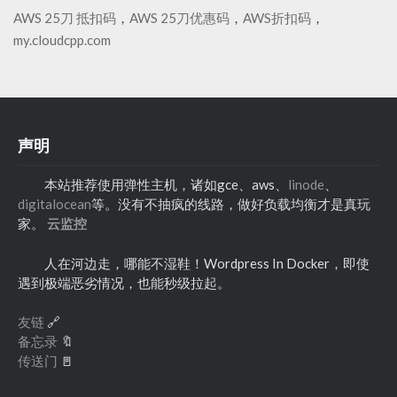
AWS 25刀 抵扣码
，
AWS 25刀优惠码
，
AWS折扣码
，
my.cloudcpp.com
声明
本站推荐使用弹性主机，诸如gce、aws、
linode
、
digitalocean
等。没有不抽疯的线路，做好负载均衡才是真玩
家。
云监控
人在河边走，哪能不湿鞋！Wordpress In Docker，即使
遇到极端恶劣情况，也能秒级拉起。
友链
🔗
备忘录
🔖
传送门
🚪