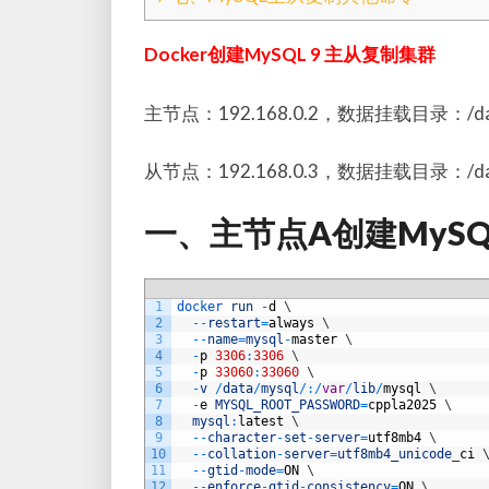
Docker创建MySQL 9 主从复制集群
主节点：192.168.0.2，数据挂载目录：/da
从节点：192.168.0.3，数据挂载目录：/da
一、主节点A创建MySQ
1
docker 
run
-
d
\
2
--
restart
=
always
\
3
--
name
=
mysql
-
master
\
4
-
p
3306
:
3306
\
5
-
p
33060
:
33060
\
6
-
v
/
data
/
mysql
/
:
/
var
/
lib
/
mysql
\
7
-
e
MYSQL_ROOT_PASSWORD
=
cppla2025
\
8
mysql
:
latest
\
9
--
character
-
set
-
server
=
utf8mb4
\
10
--
collation
-
server
=
utf8mb4_unicode
_
ci
11
--
gtid
-
mode
=
ON
\
12
--
enforce
-
gtid
-
consistency
=
ON
\