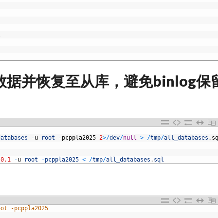
\
据并恢复至从库，避免binlog保
databases
-
u
root
-
pcppla2025
2
>
/
dev
/
null
>
/
tmp
/
all_databases
.
s
.0.1
-
u
root
-
pcppla2025
<
/
tmp
/
all_databases
.
sql
oot -pcppla2025