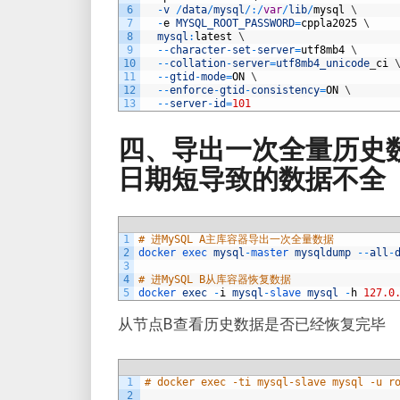
6
-
v
/
data
/
mysql
/
:
/
var
/
lib
/
mysql
\
7
-
e
MYSQL_ROOT_PASSWORD
=
cppla2025
\
8
mysql
:
latest
\
9
--
character
-
set
-
server
=
utf8mb4
\
10
--
collation
-
server
=
utf8mb4_unicode
_
ci
11
--
gtid
-
mode
=
ON
\
12
--
enforce
-
gtid
-
consistency
=
ON
\
13
--
server
-
id
=
101
四、导出一次全量历史数
日期短导致的数据不全
1
# 进MySQL A主库容器导出一次全量数据
2
docker 
exec 
mysql
-
master 
mysqldump
--
all
-
3
4
# 进MySQL B从库容器恢复数据
5
docker 
exec
-
i
mysql
-
slave 
mysql
-
h
127.0
从节点B查看历史数据是否已经恢复完毕
1
# docker exec -ti mysql-slave mysql -u r
2