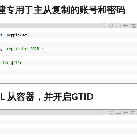
创建专用于主从复制的账号和密码
ot
-
pcppla2025
by
'replicator_2025'
;
cator'
@
'%'
;
L 从容器，并开启GTID