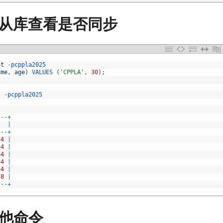
B从库查看是否同步
ot
-
pcppla2025
ame
,
age
)
VALUES
(
'CPPLA'
,
30
)
;
t
-
pcppla2025
--
-
+
|
--
-
+
44
|
44
|
44
|
44
|
44
|
58
|
--
-
+
其他命令