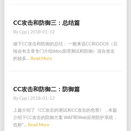
程
CC攻击和防御三：总结篇
CC
攻
By
Cpp
|
2018-01-12
击
和
做下CC攻击和防御的总结： 一般来说CC和DDOS（后
防
续会有文章专门介绍ddos原理测试和防御）混合攻击
御
Read
的较多…
Read More
三：
More
总
结
篇
CC攻击和防御二：防御篇
CC
攻
By
Cpp
|
2018-01-12
击
和
上篇介绍了《CC攻击的测试和CC攻击的危害》，本篇
防
介绍下CC攻击的防御方案 WAF即Web应用防护系统，
御
Read
也称“…
Read More
二：