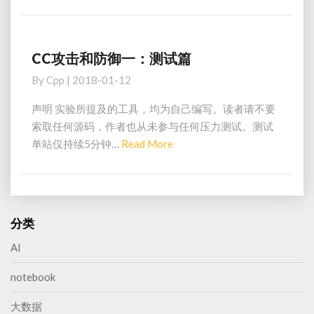
More
防
御
篇
CC攻击和防御一：测试篇
CC
攻
By
Cpp
|
2018-01-12
击
和
声明 实验所提及的工具，均为自己编写。读者请不要
防
索取任何源码，作者也从未参与任何压力测试。测试
御
Read
单站仅持续5分钟…
Read More
一：
More
测
试
篇
分类
AI
notebook
大数据