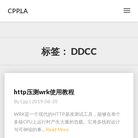
CPP.LA
Toggl
Navig
标签：
DDCC
http压测wrk使用教程
http
压
By
Cpp
|
2019-06-20
测
wrk
WRK是一个现代的HTTP基准测试工具，能够在单个
使
多核CPU上运行时产生大量的负载。它将多线程设计
用
Read
与可伸缩的事…
Read More
教
More