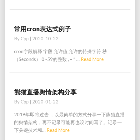
道
的
几
个
常用cron表达式例子
常
数
用
By
Cpp
|
2020-10-22
字
cron
表
cron字段解释 字段 允许值 允许的特殊字符 秒
达
Read
（Seconds） 0~59的整数 , – * …
Read More
式
More
例
子
熊猫直播舆情架构分享
熊
猫
By
Cpp
|
2020-01-22
直
播
2019年即将过去 ，以最简单的方式分享一下熊猫直播
舆
的舆情架构，再不记录可能再也没时间写了。记录一
情
Read
下关键技术和…
Read More
架
More
构