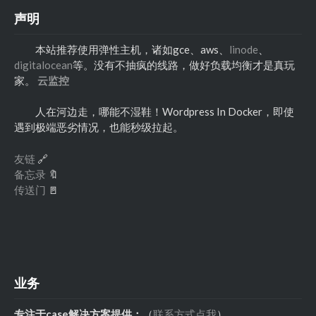
声明
本站推荐使用弹性主机，诸如gce、aws、
linode
、
digitalocean
等。没有不抽疯的线路，做好负载均衡才是真玩
家。
云监控
人在河边走，哪能不湿鞋！Wordpress In Docker，即使
遇到极端恶劣情况，也能秒级拉起。
友链
🔗
备忘录
🔖
传送门
🚪
业务
专注于case解决方案提供：
（
联系方式点我
）