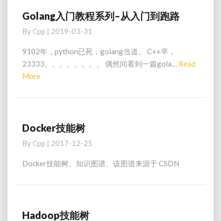
优
化
Golang入门教程系列–从入门到跑路
Golang
（上）：
入
By
Cpp
|
2019-03-31
IP
门
组
教
9102年，python已死，golang当道。 C++卒，
网
程
23333。。。。。。。。 偶然间看到一篇gola…
Read
系
Read
More
列
More
–
从
入
门
Docker技能树
Docker
到
技
By
Cpp
|
2017-12-25
跑
能
路
树
Docker技能树、知识图谱、该图谱来源于 CSDN
Hadoop技能树
Hadoop