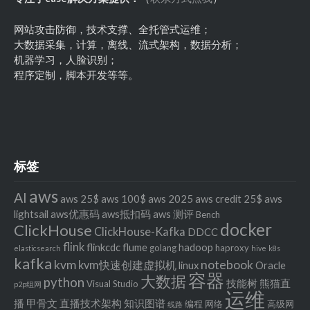
网站攻击防御，技术支撑、全托管式运维；
大数据采集，计算，离线、流式架构，数据分析；
机器学习，人脸识别；
程序定制，脚本开发等等。
标签
aws
AI
aws 25$
aws 100$
aws 2025
aws credit 25$
aws
lightsail
aws优惠码
aws抵扣码
aws 测评
Bench
docker
ClickHouse
ClickHouse-Kafka
DDCC
flink
flinkcdc
flume
hadoop
golang
haproxy
elasticsearch
hive
k8s
kafka
kvm
notebook
kvm快速创建虚拟机
linux
Oracle
容器
大数据
python
技能树
熊猫直
Visual Studio
p2p组网
运维
播
甲骨文
直播技术架构
知识图谱
编程
网络
高级网
线路