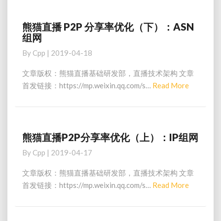
演
进
熊猫直播 P2P 分享率优化（下）：ASN
熊
组网
猫
直
By
Cpp
|
2019-04-18
播
P2P
文章版权：熊猫直播基础研发部，直播技术架构 文章
分
Read
首发链接：https://mp.weixin.qq.com/s…
Read More
享
More
率
优
化
（下）：
熊猫直播P2P分享率优化（上）：IP组网
熊
ASN
猫
By
Cpp
|
2019-04-17
组
直
网
播
文章版权：熊猫直播基础研发部，直播技术架构 文章
P2P
Read
首发链接：https://mp.weixin.qq.com/s…
Read More
分
More
享
率