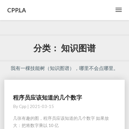
CPP.LA
Toggl
Navig
分类：
知识图谱
我有一棵技能树（知识图谱），哪里不会点哪里。
程序员应该知道的几个数字
程
序
By
Cpp
|
2021-03-15
员
应
几张有趣的图，程序员应该知道的几个数字 如果放
该
大：把将数字乘以 10 亿
知