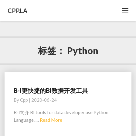
CPP.LA
Toggl
Navig
标签：
Python
B-I更快捷的BI数据开发工具
B-
I
By
Cpp
|
2020-06-24
更
快
B-I简介 BI tools for data developer use Python
捷
Read
Language. …
Read More
的
More
BI