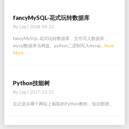
工
具
fancyMySQL-花式玩转数据库
fancyMySQL-
花
By
Cpp
|
2018-04-23
式
玩
fancyMySQL-花式玩转数据库，文件写入数据库，
转
mysql数据库当网盘。python二进制写入mysql…
Read
数
Read
More
据
More
库
Python技能树
Python
技
By
Cpp
|
2017-12-25
能
树
忘记是从哪个网站上截取的Python教程，知识图谱。