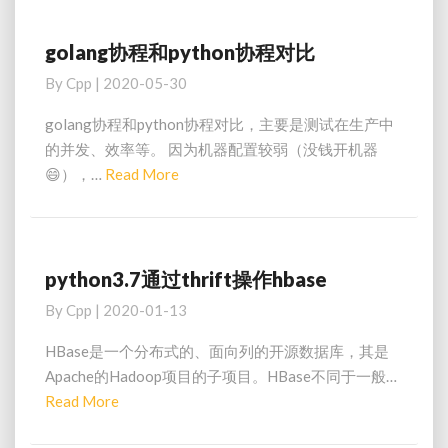
数
据
开
golang协程和python协程对比
golang
发
协
By
Cpp
|
2020-05-30
工
程
具
和
golang协程和python协程对比，主要是测试在生产中
python
的并发、效率等。 因为机器配置较弱（没钱开机器
协
Read
😄），…
Read More
程
More
对
比
python3.7通过thrift操作hbase
python3.7
通
By
Cpp
|
2020-01-13
过
thrift
HBase是一个分布式的、面向列的开源数据库，其是
操
Apache的Hadoop项目的子项目。HBase不同于一般…
作
Read
Read More
hbase
More