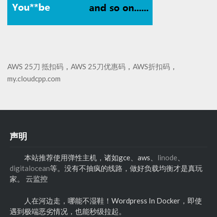
AWS 25刀 抵扣码
，
AWS 25刀优惠码
，
AWS折扣码
，
my.cloudcpp.com
声明
本站推荐使用弹性主机，诸如gce、aws、
linode
、
digitalocean
等。没有不抽疯的线路，做好负载均衡才是真玩
家。
云监控
人在河边走，哪能不湿鞋！Wordpress In Docker，即使
遇到极端恶劣情况，也能秒级拉起。