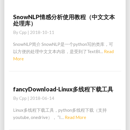
SnowNLP情感分析使用教程（中文文本
SnowNLP
处理库）
情
感
By
Cpp
|
2018-10-11
分
析
SnowNLP简介 SnowNLP是一个python写的类库，可
使
以方便的处理中文文本内容，是受到了TextBl…
Read
用
Read
More
教
More
程
（中
文
文
fancyDownload-Linux多线程下载工具
fancyDownload-
本
Linux
By
Cpp
|
2018-06-14
处
多
理
线
Linux多线程下载工具，python多线程下载（支持
库）
程
Read
youtube, onedrive）， “I…
Read More
下
More
载