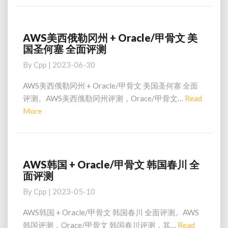
甲
骨
文
日
AWS美西俄勒冈州 + Oracle/甲骨文 美
AWS
本
国圣何塞 全面评测
美
大
西
By
Cpp
|
2023-06-30
阪
俄
全
勒
AWS美西俄勒冈州 + Oracle/甲骨文 美国圣何塞 全面
面
冈
评测。AWS美西俄勒冈州评测，Orace/甲骨文…
Read
评
州
Read
More
测
+
More
Oracle/
甲
骨
文
AWS韩国 + Oracle/甲骨文 韩国春川 全
AWS
美
面评测
韩
国
国
By
Cpp
|
2023-05-10
圣
+
何
Oracle/
AWS韩国 + Oracle/甲骨文 韩国春川 全面评测。AWS
塞
甲
韩国评测，Orace/甲骨文 韩国春川评测，其…
Read
全