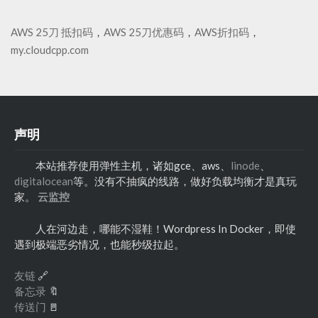
AWS 25刀 抵扣码
，
AWS 25刀优惠码
，
AWS折扣码
，
my.cloudcpp.com
声明
本站推荐使用弹性主机，诸如gce、aws、
linode
、
digitalocean
等。没有不抽疯的线路，做好负载均衡才是真玩
家。
云监控
人在河边走，哪能不湿鞋！Wordpress In Docker，即使
遇到极端恶劣情况，也能秒级拉起。
友链
🔗
备忘录
🔖
传送门
🚪