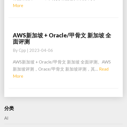
骨
Read
More
面
文
评
More
韩
测
国
春
川
AWS新加坡 + Oracle/甲骨文 新加坡 全
AWS
全
面评测
新
面
加
By
Cpp
|
2023-04-06
评
坡
测
+
AWS新加坡 + Oracle/甲骨文 新加坡 全面评测。AWS
Oracle/
新加坡评测，Orace/甲骨文 新加坡评测，其…
Read
甲
Read
More
骨
More
文
新
加
坡
分类
全
面
AI
评