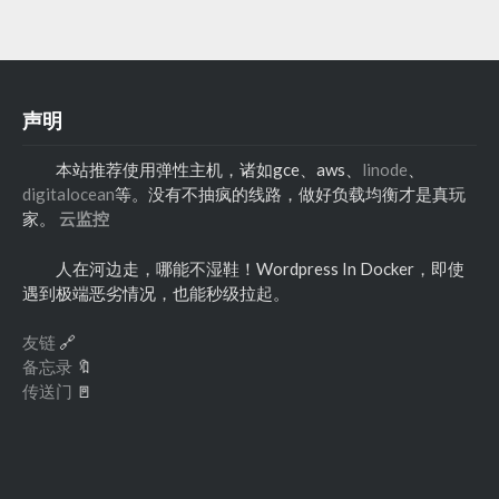
声明
本站推荐使用弹性主机，诸如gce、aws、
linode
、
digitalocean
等。没有不抽疯的线路，做好负载均衡才是真玩
家。
云监控
人在河边走，哪能不湿鞋！Wordpress In Docker，即使
遇到极端恶劣情况，也能秒级拉起。
友链
🔗
备忘录
🔖
传送门
🚪