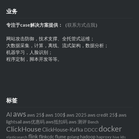
业务
专注于case解决方案提供：
（
联系方式点我
）
网站攻击防御，技术支撑、全托管式运维；
大数据采集，计算，离线、流式架构，数据分析；
机器学习，人脸识别；
程序定制，脚本开发等等。
标签
aws
AI
aws 25$
aws 100$
aws 2025
aws credit 25$
aws
lightsail
aws优惠码
aws抵扣码
aws 测评
Bench
docker
ClickHouse
ClickHouse-Kafka
DDCC
flink
flinkcdc
flume
hadoop
golang
haproxy
elasticsearch
hive
k8s