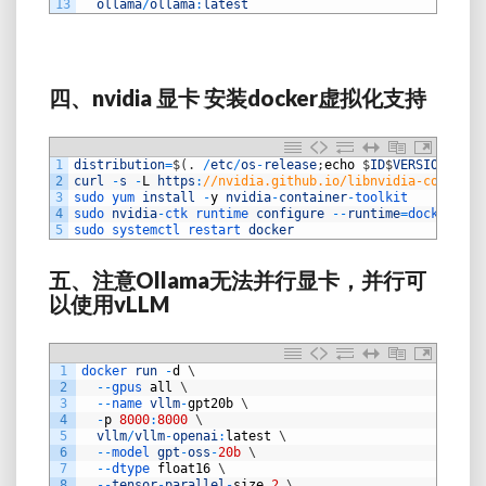
13
ollama
/
ollama
:
latest
四、nvidia 显卡 安装docker虚拟化支持
1
distribution
=
$
(
.
/
etc
/
os
-
release
;
echo
$
ID
$
VERSION_ID
)
2
curl
-
s
-
L
https
:
//nvidia.github.io/libnvidia-containe
3
sudo 
yum 
install
-
y
nvidia
-
container
-
toolkit
4
sudo 
nvidia
-
ctk 
runtime 
configure
--
runtime
=
docker
5
sudo 
systemctl 
restart 
docker
五、注意Ollama无法并行显卡，并行可
以使用vLLM
1
docker 
run
-
d
\
2
--
gpus 
all
\
3
--
name 
vllm
-
gpt20b
\
4
-
p
8000
:
8000
\
5
vllm
/
vllm
-
openai
:
latest
\
6
--
model 
gpt
-
oss
-
20b
\
7
--
dtype 
float16
\
8
--
tensor
-
parallel
-
size
2
\