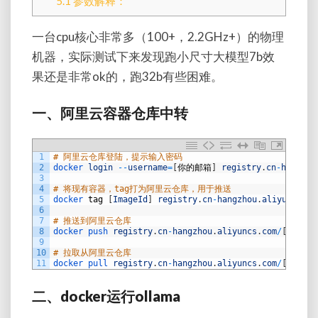
5.1
参数解释：
一台cpu核心非常多（100+，2.2GHz+）的物理
机器，实际测试下来发现跑小尺寸大模型7b效
果还是非常ok的，跑32b有些困难。
一、阿里云容器仓库中转
1
# 阿里云仓库登陆，提示输入密码
2
docker 
login
--
username
=
[
你的邮箱
]
registry
.
cn
-
hangzho
3
4
# 将现有容器，tag打为阿里云仓库，用于推送
5
docker 
tag
[
ImageId
]
registry
.
cn
-
hangzhou
.
aliyuncs
.
co
6
7
# 推送到阿里云仓库
8
docker 
push 
registry
.
cn
-
hangzhou
.
aliyuncs
.
com
/
[
你的仓
9
10
# 拉取从阿里云仓库
11
docker 
pull 
registry
.
cn
-
hangzhou
.
aliyuncs
.
com
/
[
你的仓
二、docker运行ollama