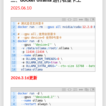
2025.06.10
1
# 测试是否支持显卡
2
docker 
run
--
rm
--
gpus 
all 
nvidia
/
cuda
:
12.2.0
-
base
-
ub
3
4
# --gpu all，使用全部显卡
5
# --gpu device=0 使用0号显卡
6
docker 
run
-
d
\
7
--
gpus
'"device=1"'
\
8
-
v
/
data
/
ollama
:
/
root
/
.
ollama
\
9
-
p
11434
:
11434
\
10
--
name 
ollama
\
11
-
e
OLLAMA_NUM_THREADS
=
0
\
12
-
e
OLLAMA_USE_GPU
=
true
\
13
-
e
OLLAMA_EXTRA_ARGS
=
"--ctx-size 32768 --batch-size
14
ollama
:
ollama
2026.3.16更新
1
docker 
run
-
d
\
2
--
gpus
'"device=0,1"'
\
3
--
name 
ollama
\
4
--
restart 
always
\