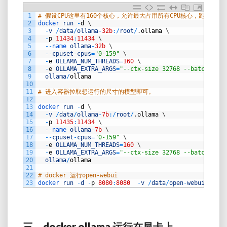
1
# 假设CPU这里有160个核心，允许最大占用所有CPU核心，跑32b
2
docker 
run
-
d
\
3
-
v
/
data
/
ollama
-
32b
:
/
root
/
.
ollama
\
4
-
p
11434
:
11434
\
5
--
name 
ollama
-
32b
\
6
--
cpuset
-
cpus
=
"0-159"
\
7
-
e
OLLAMA_NUM_THREADS
=
160
\
8
-
e
OLLAMA_EXTRA_ARGS
=
"--ctx-size 32768 --batch-size
9
ollama
/
ollama
10
11
# 进入容器拉取想运行的尺寸的模型即可。
12
13
docker 
run
-
d
\
14
-
v
/
data
/
ollama
-
7b
:
/
root
/
.
ollama
\
15
-
p
11435
:
11434
\
16
--
name 
ollama
-
7b
\
17
--
cpuset
-
cpus
=
"0-159"
\
18
-
e
OLLAMA_NUM_THREADS
=
160
\
19
-
e
OLLAMA_EXTRA_ARGS
=
"--ctx-size 32768 --batch-size
20
ollama
/
ollama
21
22
# docker 运行open-webui
23
docker 
run
-
d
-
p
8080
:
8080
-
v
/
data
/
open
-
webui
:
/
app
/
三、docker ollama 运行在显卡上