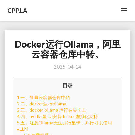
CPP.LA
Toggl
Navig
Docker运行Ollama，阿里
Docker
运
云容器仓库中转。
行
Ollama，
2025-04-14
阿
里
云
目录
容
器
1
一、阿里云容器仓库中转
仓
2
二、docker运行ollama
库
3
三、docker ollama 运行在显卡上
中
4
四、nvidia 显卡 安装docker虚拟化支持
转。
5
五、注意Ollama无法并行显卡，并行可以使用
vLLM