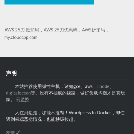
AWS 25刀 抵扣码
，
AWS 25刀优惠码
，
AWS折扣码
，
my.cloudcpp.com
声明
本站推荐使用弹性主机，诸如gce、aws、
linode
、
digitalocean
等。没有不抽疯的线路，做好负载均衡才是真玩
家。
云监控
人在河边走，哪能不湿鞋！Wordpress In Docker，即使
遇到极端恶劣情况，也能秒级拉起。
友链
🔗