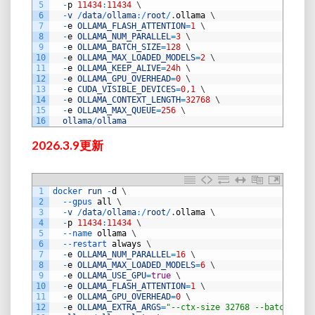
5
-
p
11434
:
11434
\
6
-
v
/
data
/
ollama
:
/
root
/
.
ollama
\
7
-
e
OLLAMA_FLASH_ATTENTION
=
1
\
8
-
e
OLLAMA_NUM_PARALLEL
=
3
\
9
-
e
OLLAMA_BATCH_SIZE
=
128
\
10
-
e
OLLAMA_MAX_LOADED_MODELS
=
2
\
11
-
e
OLLAMA_KEEP_ALIVE
=
24h
\
12
-
e
OLLAMA_GPU_OVERHEAD
=
0
\
13
-
e
CUDA_VISIBLE_DEVICES
=
0
,
1
\
14
-
e
OLLAMA_CONTEXT_LENGTH
=
32768
\
15
-
e
OLLAMA_MAX_QUEUE
=
256
\
16
ollama
/
ollama
2026.3.9更新
1
docker 
run
-
d
\
2
--
gpus 
all
\
3
-
v
/
data
/
ollama
:
/
root
/
.
ollama
\
4
-
p
11434
:
11434
\
5
--
name 
ollama
\
6
--
restart 
always
\
7
-
e
OLLAMA_NUM_PARALLEL
=
16
\
8
-
e
OLLAMA_MAX_LOADED_MODELS
=
6
\
9
-
e
OLLAMA_USE_GPU
=
true
\
10
-
e
OLLAMA_FLASH_ATTENTION
=
1
\
11
-
e
OLLAMA_GPU_OVERHEAD
=
0
\
12
-
e
OLLAMA_EXTRA_ARGS
=
"--ctx-size 32768 --batch-size