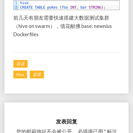
1
hive
2
CREATE 
TABLE 
pokes
(
foo 
INT
,
bar 
STRING
)
;
前几天有朋友需要快速搭建大数据测试集群
（hive on swarm），借花献佛 base: newnius
Dockerfiles
容器
,
Hive
容器
发表回复
您的邮箱地址不会被公开。
必填项已用
*
标注