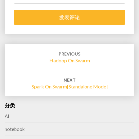
Post
navigation
PREVIOUS
Hadoop On Swarm
NEXT
Spark On Swarm[standalone Mode]
分类
AI
notebook