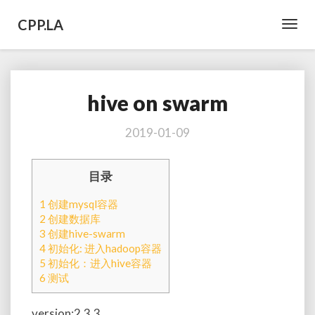
CPP.LA
Toggl
Navig
hive on swarm
hive
on
swarm
2019-01-09
目录
1
创建mysql容器
2
创建数据库
3
创建hive-swarm
4
初始化: 进入hadoop容器
5
初始化：进入hive容器
6
测试
version:2.3.3