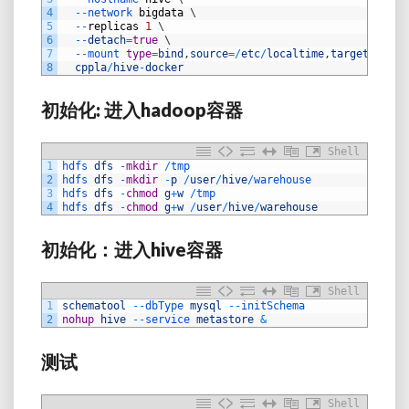
4
--
network 
bigdata
\
5
--
replicas
1
\
6
--
detach
=
true
\
7
--
mount 
type
=
bind
,
source
=
/
etc
/
localtime
,
target
=
/
etc
/
8
cppla
/
hive
-
docker
初始化: 进入hadoop容器
Shell
1
hdfs 
dfs
-
mkdir
/
tmp
2
hdfs 
dfs
-
mkdir
-
p
/
user
/
hive
/
warehouse
3
hdfs 
dfs
-
chmod
g
+
w
/
tmp
4
hdfs 
dfs
-
chmod
g
+
w
/
user
/
hive
/
warehouse
初始化：进入hive容器
Shell
1
schematool
--
dbType 
mysql
--
initSchema
2
nohup
hive
--
service 
metastore
&
测试
Shell