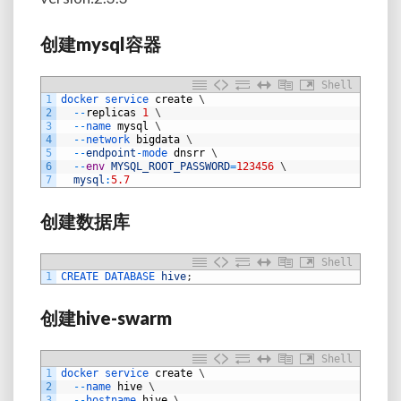
创建mysql容器
Shell
1
docker 
service 
create
\
2
--
replicas
1
\
3
--
name 
mysql
\
4
--
network 
bigdata
\
5
--
endpoint
-
mode 
dnsrr
\
6
--
env
MYSQL_ROOT_PASSWORD
=
123456
\
7
mysql
:
5.7
创建数据库
Shell
1
CREATE 
DATABASE 
hive
;
创建hive-swarm
Shell
1
docker 
service 
create
\
2
--
name 
hive
\
3
--
hostname 
hive
\