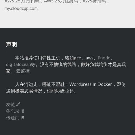
AWS 25刀 抵扣码
，
AWS 25刀优惠码
，
AWS折扣码
，
my.cloudcpp.com
声明
本站推荐使用弹性主机，诸如gce、aws、
linode
、
digitalocean
等。没有不抽疯的线路，做好负载均衡才是真玩
家。
云监控
人在河边走，哪能不湿鞋！Wordpress In Docker，即使
遇到极端恶劣情况，也能秒级拉起。
友链
🔗
备忘录
🔖
传送门
🚪