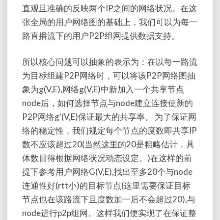
直观且准确的反映两个IP之间的网络状况。在这
张全局的用户网络图的基础上，我们可以为每一
路直播流下的用户P2P组网提供数据支持。
所以核心问题可以抽象的表示为：在以每一路流
为目标组建P2P网络时，可以将该P2P网络图抽
象为g(V,E),网络g(V,E)中新加入一个共享节点
node后，如何选择节点与node建立连接使新的
P2P网络g'(V,E)保证最大的共享率。 为了保证网
络的稳定性，我们规定每个节点的度数即共享IP
数不应该超过20(当然这里的20是粗略估计，具
体数目得根据网络状况动态设定。)在这样的前
提下参考用户网络G(V,E),找出至多20个与node
连通性好(rtt小)的目标节点(这里需要保证目标
节点也在该路流下且度数加一后不会超过20),与
node进行p2p组网。这样我们便实现了在保证整