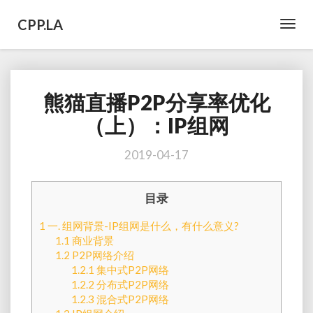
CPP.LA
Toggl
Navig
熊猫直播P2P分享率优化
熊
猫
（上）：IP组网
直
播
2019-04-17
P2P
分
享
目录
率
优
1
一. 组网背景-IP组网是什么，有什么意义?
化
1.1
商业背景
（上）：
1.2
P2P网络介绍
IP
1.2.1
集中式P2P网络
组
1.2.2
分布式P2P网络
网
1.2.3
混合式P2P网络