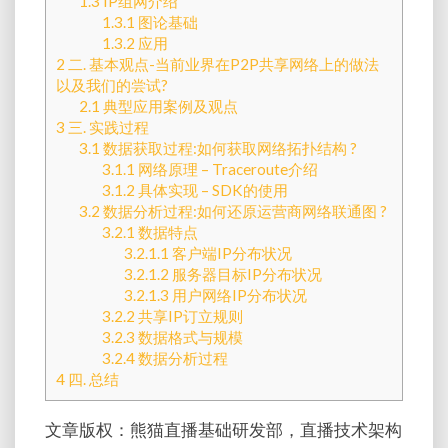
1.3
IP组网介绍
1.3.1
图论基础
1.3.2
应用
2
二. 基本观点-当前业界在P2P共享网络上的做法
以及我们的尝试?
2.1
典型应用案例及观点
3
三. 实践过程
3.1
数据获取过程:如何获取网络拓扑结构 ?
3.1.1
网络原理 – Traceroute介绍
3.1.2
具体实现 – SDK的使用
3.2
数据分析过程:如何还原运营商网络联通图 ?
3.2.1
数据特点
3.2.1.1
客户端IP分布状况
3.2.1.2
服务器目标IP分布状况
3.2.1.3
用户网络IP分布状况
3.2.2
共享IP订立规则
3.2.3
数据格式与规模
3.2.4
数据分析过程
4
四. 总结
文章版权：熊猫直播基础研发部，直播技术架构