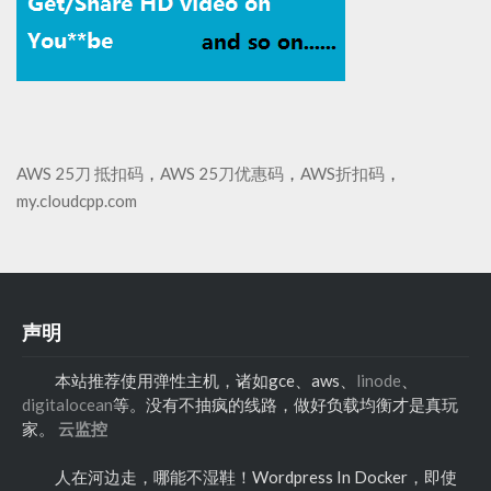
AWS 25刀 抵扣码
，
AWS 25刀优惠码
，
AWS折扣码
，
my.cloudcpp.com
声明
本站推荐使用弹性主机，诸如gce、aws、
linode
、
digitalocean
等。没有不抽疯的线路，做好负载均衡才是真玩
家。
云监控
人在河边走，哪能不湿鞋！Wordpress In Docker，即使