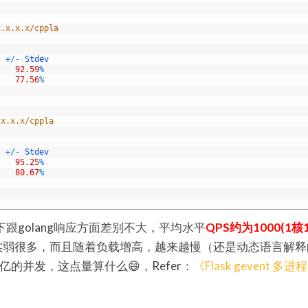
x.x.x.x/cppla  
+
/
-
Stdev
s
92.59
%
77.56
%
.x.x.x/cppla  
+
/
-
Stdev
s
95.25
%
80.67
%
下跟golang响应方面差别不大，平均水平
QPS约为1000(1核
实弱很多，而且随着负载增高，越来越慢（还是动态语言解释
上亿的并发，这点量算什么😄，Refer：
《Flask gevent 多进程