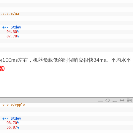
x.x.x.x/ua  
+
/
-
Stdev
s
94.30
%
87.78
%
为100ms左右，机器负载低的时候响应很快34ms。平均水平
器)
x.x.x.x/cppla
+
/
-
Stdev
98.70
%
56.87
%