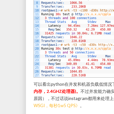
8
Requests
/
sec
:
1066.56
9
Transfer
/
sec
:
233.28KB
10
root
@
aws1
:
~
# wrk -t3 -c100 -d30s http://
11
Running
30s
test
@
http
:
//x.x.x.x/cppla
12
3
threads 
and
100
connections
13
Thread 
Stats   
Avg      
Stdev     
Max
14
Latency
94.45ms
7.26ms
127.97m
15
Req
/
Sec
350.32
42.29
450.00
16
31425
requests 
in
30.04s
,
6.71MB
read
17
Requests
/
sec
:
1046.22
18
Transfer
/
sec
:
228.81KB
19
root
@
aws1
:
~
# wrk -t3 -c50 -d30s http://x
20
Running
30s
test
@
http
:
//x.x.x.x/cppla
21
3
threads 
and
50
connections
22
Thread 
Stats   
Avg      
Stdev     
Max
23
Latency
45.89ms
4.44ms
78.93m
24
Req
/
Sec
349.89
41.41
454.00
25
31381
requests 
in
30.03s
,
6.70MB
read
26
Requests
/
sec
:
1044.85
27
Transfer
/
sec
:
228.51KB
可以看出python在并发和机器负载低情况
内存，2.4GHZ处理器)。
不过并发能力确
原因），不过话说instagram都用来处理
WSGI，每秒1w5 QPS》
。