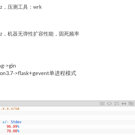
40GHz，压测工具：wrk
 2.40GHz，机器无弹性扩容性能，固死频率
g->gin
hon3.7->flask+gevent单进程模式
x.x.x.x/ua
+
/
-
Stdev
96.09
%
70.00
%