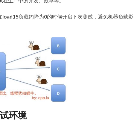
是测试在生产中的并发、效率等。
在
load15
负载约降为
0
的时候开启下次测试，避免机器负载影
。
测试环境