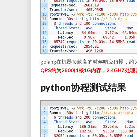
7
80543
requests 
in
30.04s
,
13.67MB
read
8
Requests
/
sec
:
2681.19
9
Transfer
/
sec
:
465.95KB
10
root
@
aws1
:
~
# wrk -t3 -c100 -d30s http://
11
Running
30s
test
@
http
:
//3.0.3.0/ua
12
3
threads 
and
100
connections
13
Thread 
Stats   
Avg      
Stdev     
Max
14
Latency
34.64ms
5.17ms
65.64m
15
Req
/
Sec
0.96k
69.42
1.05k
16
85742
requests 
in
30.03s
,
14.55MB
read
17
Requests
/
sec
:
2854.81
18
Transfer
/
sec
:
496.12KB
golang在机器负载高的时候响应很慢，约
QPS约为2800(1核1G内存，2.4GHZ处理
python协程测试结果
1
root
@
aws1
:
~
# wrk -t6 -c200 -d30s http://
2
Running
30s
test
@
http
:
//x.x.x.x/cppla
3
6
threads 
and
200
connections
4
Thread 
Stats   
Avg      
Stdev     
Max
5
Latency
186.31ms
38.63ms
1.21s
6
Req
/
Sec
182.58
93.09
333.00
7
32052
requests 
in
30.05s
,
6.85MB
read