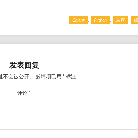
,
,
,
Golang
Python
协程
编
发表回复
址不会被公开。
必填项已用
*
标注
评论
*