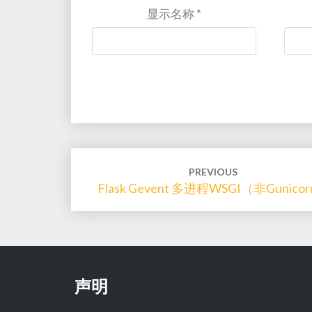
显示名称
*
Post
PREVIOUS
navigation
Flask Gevent 多进程WSGI（非gunico
声明