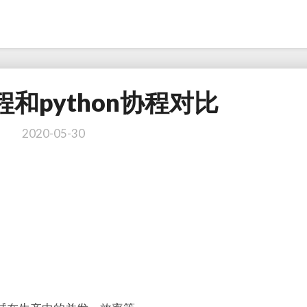
协程和python协程对比
golang
协
程
2020-05-30
和
python
协
程
对
比