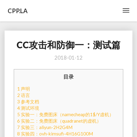
CPP.LA
Toggl
Navig
CC攻击和防御一：测试篇
CC
攻
击
2018-01-12
和
防
目录
御
一：
1
声明
测
2
语言
试
3
参考文档
篇
4
测试环境
5
实验一：免费图床（namecheap的1$/Y虚机）
6
实验二：免费图床（quadranet的虚机）
7
实验三：aliyun-2H2G4M
8
实验四：ovh-kimsufi-4H16G100M