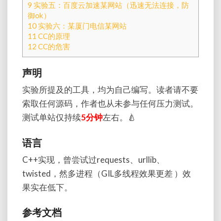
9
实验五：百度云加速某网站（迅速无法连接，防
御ok）
10
实验六：某厦门电信某网站
11
CC的原理
12
CC的危害
声明
实验所提及的工具，均为自己编写。读者请不要
索取任何源码，作者也从未参与任何压力测试。
测试单站仅持续
5分钟
左右。🍐
语言
C++实现，曾尝试过requests、urllib、
twisted，然多进程（GIL多线程效果更差 ）效
果实在低下。
参考文档