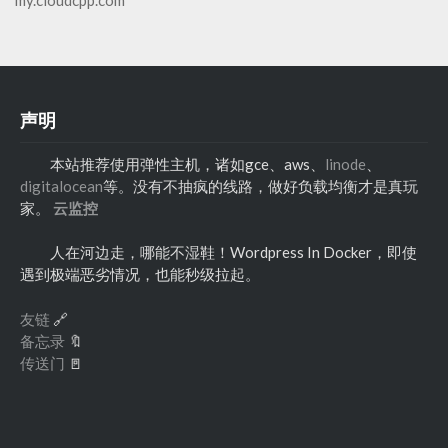
my.cloudcpp.com
声明
本站推荐使用弹性主机，诸如gce、aws、
linode
、
digitalocean
等。没有不抽疯的线路，做好负载均衡才是真玩
家。
云监控
人在河边走，哪能不湿鞋！Wordpress In Docker，即使
遇到极端恶劣情况，也能秒级拉起。
友链
🔗
备忘录
🔖
传送门
🚪