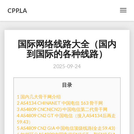
CPP.LA
Toggl
Navig
国际网络线路大全（国内
国
际
到国际的各种线路）
网
络
2025-09-24
线
路
大
目录
全
（国
1
国内几大骨干网介绍
内
2
AS4134 CHINANET 中国电信 163 骨干网
到
3
AS4809 CNCN(CN2) 中国电信第二代骨干网
国
4
AS4809 CN2 GT 中国电信（接入AS4134后再走
际
59.43）
的
5
AS4809 CN2 GIA 中国电信顶级线路(全走59.43)
各