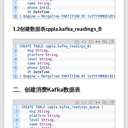
5
name 
String
,
6
phone 
Int32
,
7
dt 
DateTime
8
)
Engine
=
MergeTree 
PARTITION 
BY 
toYYYYMMDD
(
dt
)
ORDER
1.2
创建数据表
cppla.kafka_readings_B
1
CREATE 
TABLE 
cppla
.
kafka_readings_B
(
2
msg 
String
,
3
platform 
String
,
4
level 
String
,
5
name 
String
,
6
phone 
Int32
,
7
dt 
DateTime
8
)
Engine
=
MergeTree 
PARTITION 
BY 
toYYYYMMDD
(
dt
)
ORDER
二、创建消费
Kafka
数据表
1
CREATE 
TABLE 
cppla
.
kafka_readings_queue
(
2
msg 
String
,
3
platform 
String
,
4
level 
String
,
5
name 
String
,