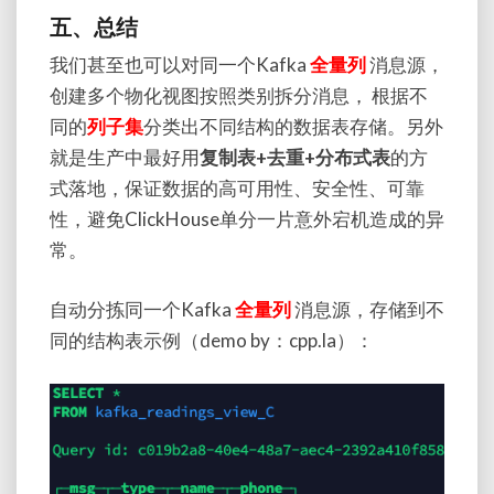
五、总结
我们甚至也可以对同一个
Kafka
全量列
消息源，
创建多个物化视图按照类别拆分消息， 根据不
同的
列子集
分类出不同结构的数据表存储。另外
就是生产中最好用
复制表
+去重+
分布式表
的方
式落地，保证数据的高可用性、安全性、可靠
性，避免
ClickHouse
单分一片意外宕机造成的异
常。
自动分拣同一个
Kafka
全量列
消息源，存储到不
同的结构表示例（demo by：cpp.la）：