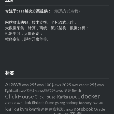
专注于case解决方案提供：
（
联系方式点我
）
网站攻击防御，技术支撑、全托管式运维；
大数据采集，计算，离线、流式架构，数据分析；
机器学习，人脸识别；
程序定制，脚本开发等等。
标签
aws
AI
aws 25$
aws 100$
aws 2025
aws credit 25$
aws
lightsail
aws优惠码
aws抵扣码
aws 测评
Bench
docker
ClickHouse
ClickHouse-Kafka
DDCC
flink
flinkcdc
flume
hadoop
golang
haproxy
elasticsearch
hive
k8s
kafka
kvm
notebook
kvm快速创建虚拟机
linux
Oracle