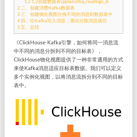
1.2
1.2创建数据表cppla.kafka_readings_B
的
2
二、创建消费Kafka数据表
消
3
三、创建物化视图分拣不同的消息到数据表中
息
4
四、往Kafka写入消息，测试分拣消息成功
分
5
五、总结
拆
到
《ClickHouse-Kafka引擎，如何将同一消息流
不
中不同的消息分拆到不同的目标表》，
同
ClickHouse物化视图提供了一种非常通用的方式
的
目
来使
Kafka
消息适应目标表数据。我们可以定义
标
多个实例化视图，以将消息流拆分到不同的目标
表
表中。