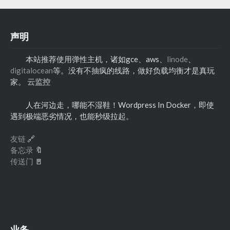
声明
本站推荐使用弹性主机，诸如gce、aws、
linode
、
digitalocean
等。没有不抽疯的线路，做好负载均衡才是真玩
家。
云监控
人在河边走，哪能不湿鞋！Wordpress In Docker，即使
遇到极端恶劣情况，也能秒级拉起。
友链
🔗
备忘录
🔖
传送门
🚪
业务