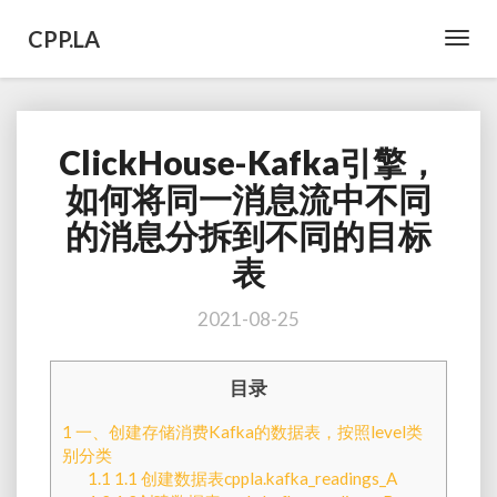
CPP.LA
Toggl
Navig
ClickHouse-Kafka引擎，
ClickHouse-
Kafka
如何将同一消息流中不同
引
的消息分拆到不同的目标
擎，
如
表
何
将
2021-08-25
同
一
消
目录
息
流
1
一、创建存储消费Kafka的数据表，按照level类
中
别分类
不
1.1
1.1 创建数据表cppla.kafka_readings_A
同