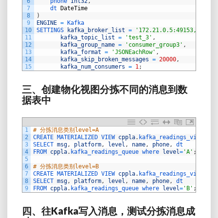
6
phone 
Int32
,
7
dt 
DateTime
8
)
9
ENGINE
=
Kafka
10
SETTINGS 
kafka_broker_list
=
'172.21.0.5:49153,172.21
11
kafka_topic_list
=
'test_3'
,
12
kafka_group_name
=
'consumer_group3'
,
13
kafka_format
=
'JSONEachRow'
,
14
kafka_skip_broken_messages
=
20000
,
15
kafka_num_consumers
=
1
;
三、创建物化视图分拣不同的消息到数
据表中
1
# 分拣消息类别level=A
2
CREATE 
MATERIALIZED 
VIEW 
cppla
.
kafka_readings_view_A 
T
3
SELECT 
msg
,
platform
,
level
,
name
,
phone
,
dt
4
FROM 
cppla
.
kafka_readings_queue 
where 
level
=
'A'
;
5
6
# 分拣消息类别level=B
7
CREATE 
MATERIALIZED 
VIEW 
cppla
.
kafka_readings_view_B 
T
8
SELECT 
msg
,
platform
,
level
,
name
,
phone
,
dt
9
FROM 
cppla
.
kafka_readings_queue 
where 
level
=
'B'
;
四、往
Kafka
写入消息，测试分拣消息成