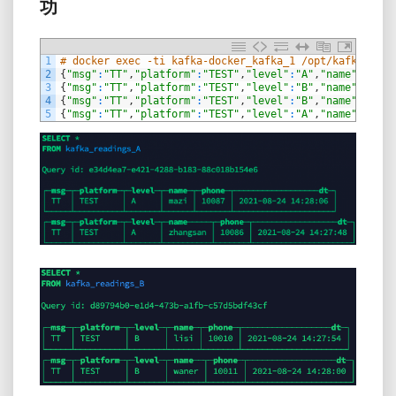
功
1
# docker exec -ti kafka-docker_kafka_1 /opt/kafka/bin/
2
{
"msg"
:
"TT"
,
"platform"
:
"TEST"
,
"level"
:
"A"
,
"name"
:
"zhan
3
{
"msg"
:
"TT"
,
"platform"
:
"TEST"
,
"level"
:
"B"
,
"name"
:
"lisi
4
{
"msg"
:
"TT"
,
"platform"
:
"TEST"
,
"level"
:
"B"
,
"name"
:
"wane
5
{
"msg"
:
"TT"
,
"platform"
:
"TEST"
,
"level"
:
"A"
,
"name"
:
"mazi