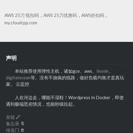
AWS 25刀 抵扣码
，
AWS 25刀优惠码
，
AWS折扣码
，
my.cloudcpp.com
声明
本站推荐使用弹性主机，诸如gce、aws、
linode
、
digitalocean
等。没有不抽疯的线路，做好负载均衡才是真玩
家。
云监控
人在河边走，哪能不湿鞋！Wordpress In Docker，即使
遇到极端恶劣情况，也能秒级拉起。
友链
🔗
备忘录
🔖
传送门
🚪