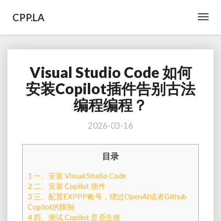
CPP.LA
Toggl
Navig
Visual Studio Code 如何
Visual
Studio
安装Copilot插件告别古法
Code
编程编程？
如
何
安
2026-03-16
装
Copilot
目录
插
件
1
一、安装 Visual Studio Code
告
2
二、安装 Copilot 插件
别
3
三、配置EXPPP账号，绕过OpenAI或者Github
古
Copilot的限制
法
4
四、测试 Copilot 是否生效
编