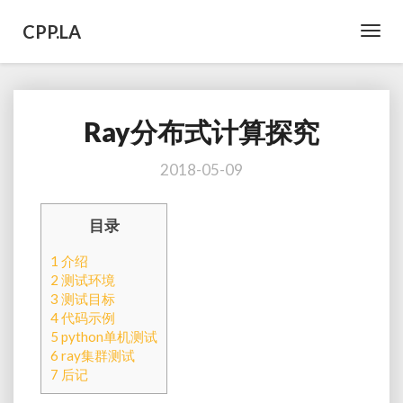
CPP.LA
Toggl
Navig
Ray分布式计算探究
Ray
分
布
2018-05-09
式
计
目录
算
探
1
介绍
究
2
测试环境
3
测试目标
4
代码示例
5
python单机测试
6
ray集群测试
7
后记