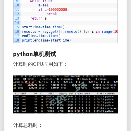
9
while
True
:
10
a
=
a
+
1
11
if
a
>
100000000
:
12
break
13
return
a
14
15
startTime
=
time
.
time
(
)
16
results
=
ray
.
get
(
[
f
.
remote
(
)
for
i
in
range
(
10
)
]
)
17
endTime
=
time
.
time
(
)
18
print
(
endTime
-
startTime
)
python单机测试
计算时的CPU占用如下：
计算总耗时：