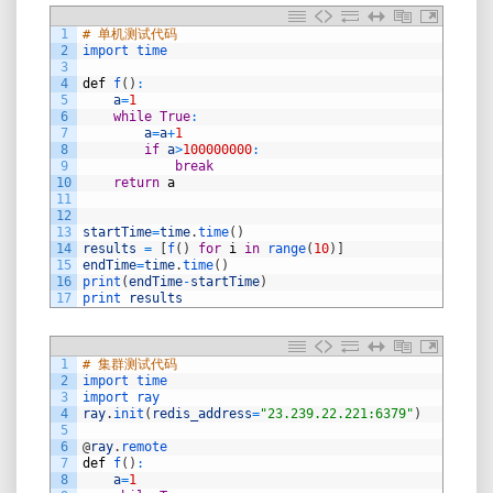
1
# 单机测试代码
2
import 
time
3
4
def
f
(
)
:
5
a
=
1
6
while
True
:
7
a
=
a
+
1
8
if
a
>
100000000
:
9
break
10
return
a
11
12
13
startTime
=
time
.
time
(
)
14
results
=
[
f
(
)
for
i
in
range
(
10
)
]
15
endTime
=
time
.
time
(
)
16
print
(
endTime
-
startTime
)
17
print 
results
1
# 集群测试代码
2
import 
time
3
import 
ray
4
ray
.
init
(
redis_address
=
"23.239.22.221:6379"
)
5
6
@
ray
.
remote
7
def
f
(
)
:
8
a
=
1