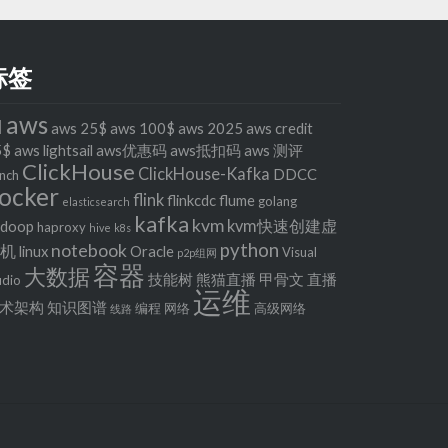
标签
aws
I
aws 25$
aws 100$
aws 2025
aws credit
5$
aws lightsail
aws优惠码
aws抵扣码
aws 测评
ClickHouse
ClickHouse-Kafka
DDCC
nch
ocker
flink
flinkcdc
flume
golang
elasticsearch
kafka
kvm
kvm快速创建虚
adoop
haproxy
hive
k8s
python
notebook
拟机
linux
Oracle
Visual
p2p组网
容器
大数据
技能树
熊猫直播
甲骨文
直播
udio
运维
术架构
知识图谱
编程
网络
高级网络
线路