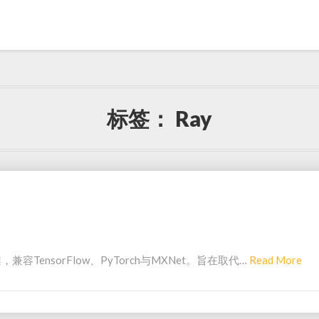
标签：
Ray
Re
TensorFlow、PyTorch与MXNet。旨在取代…
Read More
Mo