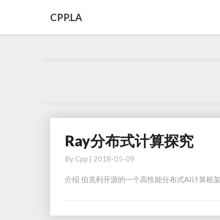
CPP.LA
Ray分布式计算探究
Ray
分
By
Cpp
|
2018-05-09
布
式
介绍 伯克利开源的一个高性能分布式AI计算框架，兼容
计
算
探