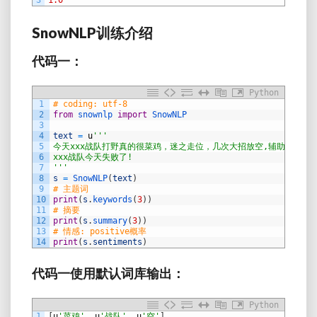
3
1.0
SnowNLP训练介绍
代码一：
Python
1
# coding: utf-8
2
from
snownlp 
import
SnowNLP
3
4
text
=
u
'''
5
今天xxx战队打野真的很菜鸡，迷之走位，几次大招放空,辅助玩的也
6
xxx战队今天失败了!
7
'''
8
s
=
SnowNLP
(
text
)
9
# 主题词
10
print
(
s
.
keywords
(
3
)
)
11
# 摘要
12
print
(
s
.
summary
(
3
)
)
13
# 情感: positive概率
14
print
(
s
.
sentiments
)
代码一使用默认词库输出：
Python
1
[
u
'菜鸡'
,
u
'战队'
,
u
'空'
]