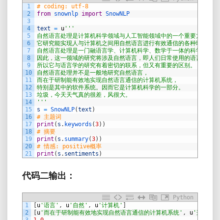
1
# coding: utf-8
2
from
snownlp 
import
SnowNLP
3
4
text
=
u
'''
5
自然语言处理是计算机科学领域与人工智能领域中的一个重要方向。
6
它研究能实现人与计算机之间用自然语言进行有效通信的各种理论和方
7
自然语言处理是一门融语言学、计算机科学、数学于一体的科学。
8
因此，这一领域的研究将涉及自然语言，即人们日常使用的语言，
9
所以它与语言学的研究有着密切的联系，但又有重要的区别。
10
自然语言处理并不是一般地研究自然语言，
11
而在于研制能有效地实现自然语言通信的计算机系统，
12
特别是其中的软件系统。因而它是计算机科学的一部分。
13
垃圾，今天天气真的很差，风很大。
14
'''
15
s
=
SnowNLP
(
text
)
16
# 主题词
17
print
(
s
.
keywords
(
3
)
)
18
# 摘要
19
print
(
s
.
summary
(
3
)
)
20
# 情感: positive概率
21
print
(
s
.
sentiments
)
代码二输出：
Python
1
[
u
'语言'
,
u
'自然'
,
u
'计算机'
]
2
[
u
'而在于研制能有效地实现自然语言通信的计算机系统'
,
u
'这一领