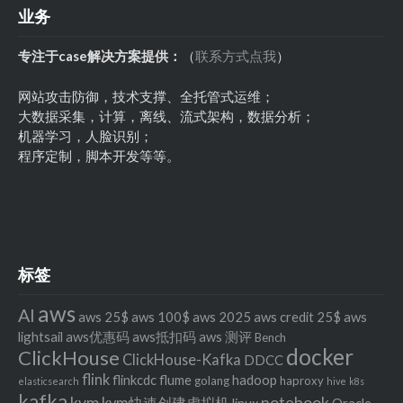
业务
专注于case解决方案提供：
（
联系方式点我
）
网站攻击防御，技术支撑、全托管式运维；
大数据采集，计算，离线、流式架构，数据分析；
机器学习，人脸识别；
程序定制，脚本开发等等。
标签
aws
AI
aws 25$
aws 100$
aws 2025
aws credit 25$
aws
lightsail
aws优惠码
aws抵扣码
aws 测评
Bench
docker
ClickHouse
ClickHouse-Kafka
DDCC
flink
flinkcdc
flume
hadoop
golang
haproxy
elasticsearch
hive
k8s
kafka
kvm
notebook
kvm快速创建虚拟机