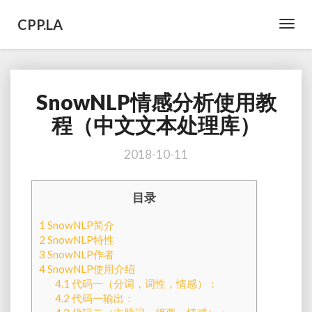
CPP.LA
Toggl
Navig
SnowNLP情感分析使用教
SnowNLP
情
程（中文文本处理库）
感
分
2018-10-11
析
使
用
目录
教
程
1
SnowNLP简介
（中
2
SnowNLP特性
文
3
SnowNLP作者
文
4
SnowNLP使用介绍
本
4.1
代码一（分词，词性，情感）：
处
4.2
代码一输出：
理