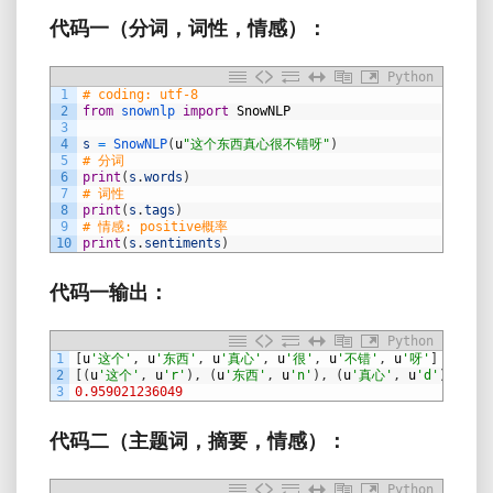
代码一（分词，词性，情感）：
Python
1
# coding: utf-8
2
from
snownlp 
import
SnowNLP
3
4
s
=
SnowNLP
(
u
"这个东西真心很不错呀"
)
5
# 分词
6
print
(
s
.
words
)
7
# 词性
8
print
(
s
.
tags
)
9
# 情感: positive概率
10
print
(
s
.
sentiments
)
代码一输出：
Python
1
[
u
'这个'
,
u
'东西'
,
u
'真心'
,
u
'很'
,
u
'不错'
,
u
'呀'
]
2
[
(
u
'这个'
,
u
'r'
)
,
(
u
'东西'
,
u
'n'
)
,
(
u
'真心'
,
u
'd'
)
,
(
u
'
3
0.959021236049
代码二（主题词，摘要，情感）：
Python