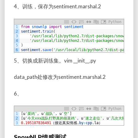
4、训练，保存为sentiment.marshal.2
Python
1
from
snownlp 
import
sentiment
2
sentiment
.
train
(
3
'/usr/local/lib/python2.7/dist-packages/snownlp/se
4
'/usr/local/lib/python2.7/dist-packages/snownlp/se
5
)
6
sentiment
.
save
(
'/usr/local/lib/python2.7/dist-packages
5、切换成新训练集。vim __init__.py
data_path处修改为sentiment.marshal.2
6、
Python
1
[
u
'菜鸡'
,
u
'战队'
,
u
'空'
]
2
[
u
'今天xxx战队打野真的很菜鸡'
,
u
'迷之走位'
,
u
'几次大招放空,
3
0.195107836491
（接近真实情感
,
by
:
cpp
.
la
）
SnowNLP情感测试