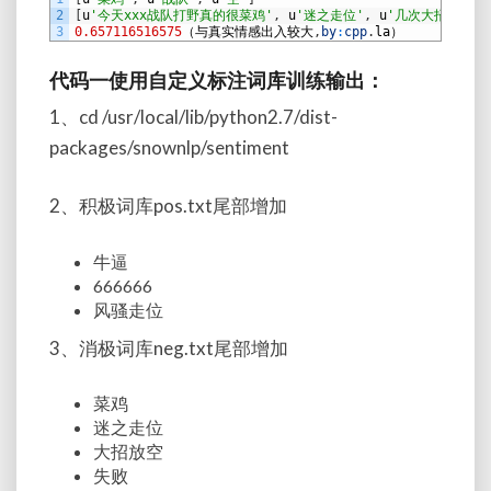
2
[
u
'今天xxx战队打野真的很菜鸡'
,
u
'迷之走位'
,
u
'几次大招放空,
3
0.657116516575
（与真实情感出入较大
,
by
:
cpp
.
la
）
代码一使用自定义标注词库训练输出：
1、cd /usr/local/lib/python2.7/dist-
packages/snownlp/sentiment
2、积极词库pos.txt尾部增加
牛逼
666666
风骚走位
3、消极词库neg.txt尾部增加
菜鸡
迷之走位
大招放空
失败