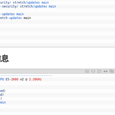
curity
/
stretch
/
updates 
main
n
-
security
/
stretch
/
updates 
main
h
-
updates 
main
retch
-
updates 
main
信息
--
--
--
--
--
--
--
--
--
--
--
--
--
--
--
CPU 
E5
-
2660
v2
@
2.20GHz
sed
)
ed
)
d
)
min
9