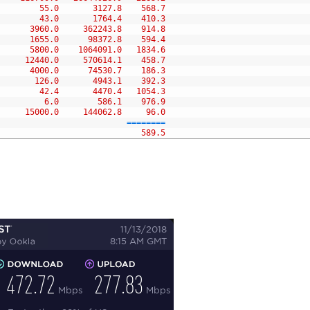
55.0
3127.8
568.7
43.0
1764.4
410.3
3960.0
362243.8
914.8
1655.0
98372.8
594.4
5800.0
1064091.0
1834.6
12440.0
570614.1
458.7
4000.0
74530.7
186.3
126.0
4943.1
392.3
42.4
4470.4
1054.3
6.0
586.1
976.9
15000.0
144062.8
96.0
===
===
==
589.5