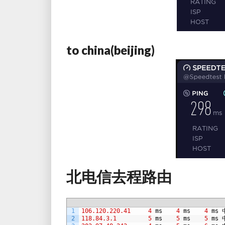
to china(beijing)
北电信去程路由
1
106.120.220.41
4
ms
4
ms
4
ms
2
118.84.3.1
5
ms
5
ms
5
ms