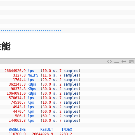
--
--
--
--
--
--
--
--
--
--
--
--
--
--
--
--
--
--
--
--
--
--
--
--
--
--
--
--
--
--
性能
26644926.9
lps
(
10.0
s
,
7
samples
)
3127.8
MWIPS
(
11.6
s
,
7
samples
)
1764.4
lps
(
29.7
s
,
2
samples
)
362243.8
KBps
(
30.0
s
,
2
samples
)
98372.8
KBps
(
30.0
s
,
2
samples
)
1064091.0
KBps
(
30.0
s
,
2
samples
)
570614.1
lps
(
10.0
s
,
7
samples
)
74530.7
lps
(
10.0
s
,
7
samples
)
4943.1
lps
(
30.0
s
,
2
samples
)
4470.4
lpm
(
60.0
s
,
2
samples
)
586.1
lpm
(
60.1
s
,
2
samples
)
144062.8
lps
(
10.0
s
,
7
samples
)
     
BASELINE       
RESULT    
INDEX
116700.0
26644926.9
2283.2