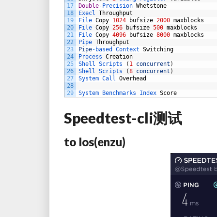
17
Double
-
Precision 
Whetstone
18
Execl 
Throughput
19
File 
Copy
1024
bufsize
2000
maxblocks
20
File 
Copy
256
bufsize
500
maxblocks
21
File 
Copy
4096
bufsize
8000
maxblocks
22
Pipe 
Throughput
23
Pipe
-
based 
Context 
Switching
24
Process 
Creation
25
Shell 
Scripts
(
1
concurrent
)
26
Shell 
Scripts
(
8
concurrent
)
27
System 
Call 
Overhead
28
29
System 
Benchmarks 
Index 
Score
Speedtest-cli测试
to los(enzu)