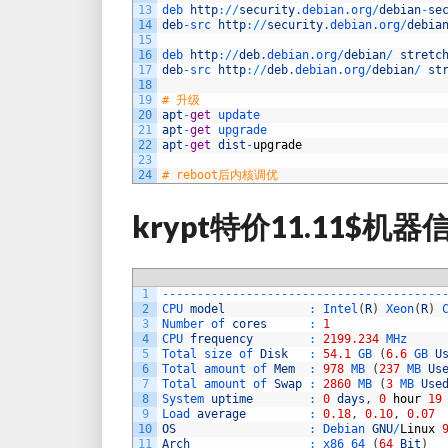
13
deb 
http
:
/
/
security
.debian
.org
/
debian
-
se
14
deb
-
src 
http
:
/
/
security
.debian
.org
/
debia
15
16
deb 
http
:
/
/
deb
.debian
.org
/
debian
/
stretc
17
deb
-
src 
http
:
/
/
deb
.debian
.org
/
debian
/
st
18
19
# 升级
20
apt
-
get
update
21
apt
-
get
upgrade
22
apt
-
get
dist
-
upgrade
23
24
# reboot后内核调优
krypt特价11.11$机器
1
--
--
--
--
--
--
--
--
--
--
--
--
--
--
--
--
--
--
--
--
2
CPU 
model
:
Intel
(
R
)
Xeon
(
R
)
3
Number 
of 
cores
:
1
4
CPU 
frequency
:
2199.234
MHz
5
Total 
size 
of 
Disk
:
54.1
GB
(
6.6
GB 
U
6
Total 
amount 
of 
Mem
:
978
MB
(
237
MB 
Us
7
Total 
amount 
of 
Swap
:
2860
MB
(
3
MB 
Use
8
System 
uptime
:
0
days
,
0
hour
19
9
Load 
average
:
0.18
,
0.10
,
0.07
10
OS
:
Debian 
GNU
/
Linux
11
Arch
:
x86_64
(
64
Bit
)