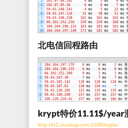
3
202.97.48.242
4
ms
5
ms
6
ms
4
202.97.85.30
6
ms
6
ms
7
ms
5
59.43.246.141
4
ms
5
ms
22
ms
6
59.43.247.126
31
ms
38
ms
51
ms
7
59.43.246.238
162
ms
163
ms
163
ms
8
66.102.252.210
159
ms
159
ms
160
ms
9
184.164.196.233
163
ms
163
ms
163
ms
10
184.164.197.140
173
ms
181
ms
182
ms
北电信回程路由
1
184.164.197.170
0
ms
0
ms
2
ms
美
2
184.164.196.235
0
ms
0
ms
0
ms
美
3
66.102.252.209
0
ms
1
ms
1
ms
美
4
59.43.247.30
7
ms
7
ms
7
ms
美
5
59.43.182.142
128
ms
128
ms
128
ms
中
6
59.43.187.61
138
ms
154
ms	   *
中
7
59.43.130.205
123
ms
135
ms
135
ms
中
8
59.43.140.249
157
ms
157
ms
157
ms
中
9
106.120.220.42
157
ms
165
ms
186
ms
中
krypt特价11.11$/ye
http://kt2.cloudcpp.com:10080/cppla/