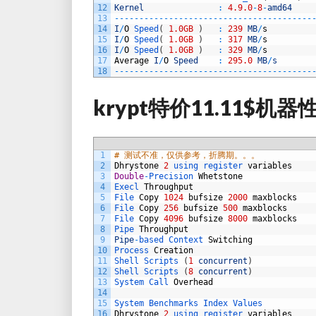
12
Kernel
:
4.9.0
-
8
-
amd64
13
--
--
--
--
--
--
--
--
--
--
--
--
--
--
--
--
--
--
--
--
14
I
/
O
Speed
(
1.0GB
)
:
239
MB
/
s
15
I
/
O
Speed
(
1.0GB
)
:
317
MB
/
s
16
I
/
O
Speed
(
1.0GB
)
:
329
MB
/
s
17
Average
I
/
O
Speed
:
295.0
MB
/
s
18
--
--
--
--
--
--
--
--
--
--
--
--
--
--
--
--
--
--
--
--
krypt特价11.11$机器
1
# 测试不准，仅供参考，折腾期。。。
2
Dhrystone
2
using 
register 
variables
3
Double
-
Precision 
Whetstone
4
Execl 
Throughput
5
File 
Copy
1024
bufsize
2000
maxblocks
6
File 
Copy
256
bufsize
500
maxblocks
7
File 
Copy
4096
bufsize
8000
maxblocks
8
Pipe 
Throughput
9
Pipe
-
based 
Context 
Switching
10
Process 
Creation
11
Shell 
Scripts
(
1
concurrent
)
12
Shell 
Scripts
(
8
concurrent
)
13
System 
Call 
Overhead
14
15
System 
Benchmarks 
Index 
Values          
16
Dhrystone
2
using 
register 
variables