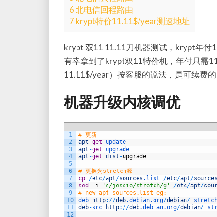
6
北电信回程路由
7
krypt特价11.11$/year测速地址
krypt 双11 11.11刀机器测试，krypt年付1
有幸拿到了krypt双11特价机，年付只需11
11.11$/year）按客服的说法，是可续费
机器升级内核调优
1
# 更新
2
apt
-
get
update
3
apt
-
get
upgrade
4
apt
-
get
dist
-
upgrade
5
6
# 更换为stretch源
7
cp
/
etc
/
apt
/
sources
.list
/
etc
/
apt
/
source
8
sed
-
i
's/jessie/stretch/g'
/
etc
/
apt
/
sou
9
# new apt sources.list eg:
10
deb 
http
:
/
/
deb
.debian
.org
/
debian
/
stretc
11
deb
-
src 
http
:
/
/
deb
.debian
.org
/
debian
/
st
12