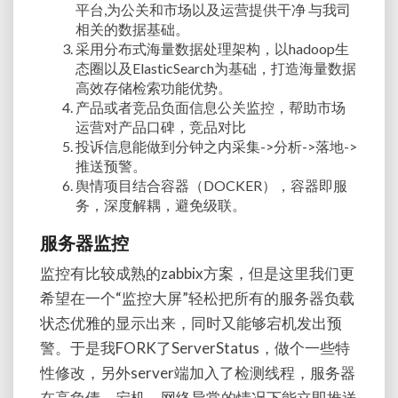
平台,为公关和市场以及运营提供干净 与我司
相关的数据基础。
采用分布式海量数据处理架构，以hadoop生
态圈以及ElasticSearch为基础，打造海量数据
高效存储检索功能优势。
产品或者竞品负面信息公关监控，帮助市场
运营对产品口碑，竞品对比
投诉信息能做到分钟之内采集->分析->落地->
推送预警。
舆情项目结合容器（DOCKER），容器即服
务，深度解耦，避免级联。
服务器监控
监控有比较成熟的zabbix方案，但是这里我们更
希望在一个“监控大屏”轻松把所有的服务器负载
状态优雅的显示出来，同时又能够宕机发出预
警。于是我FORK了ServerStatus，做个一些特
性修改，另外server端加入了检测线程，服务器
在高负债、宕机、网络异常的情况下能立即推送