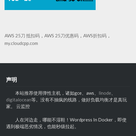
AWS 25刀 抵扣码
，
AWS 25刀优惠码
，
AWS折扣码
，
my.cloudcpp.com
声明
本站推荐使用弹性主机，诸如gce、aws、
linode
、
digitalocean
等。没有不抽疯的线路，做好负载均衡才是真玩
家。
云监控
人在河边走，哪能不湿鞋！Wordpress In Docker，即使
遇到极端恶劣情况，也能秒级拉起。