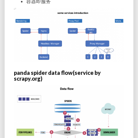
容器即服务
panda spider data flow(service by
scrapy.org)