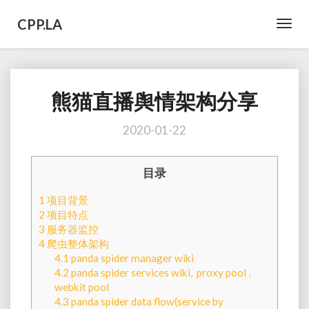
CPP.LA
Toggl
Navig
熊猫直播舆情架构分享
熊
猫
直
2020-01-22
播
舆
目录
情
架
1
项目背景
构
2
项目特点
分
3
服务器监控
享
4
爬虫整体架构
4.1
panda spider manager wiki
4.2
panda spider services wiki, proxy pool ,
webkit pool
4.3
panda spider data flow(service by