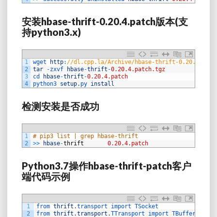
安装
hbase-thrift-0.20.4.patch
版本(支
持
python3.x
)
1
wget 
http
:
//dl.cpp.la/Archive/hbase-thrift-0.20.4.patc
2
tar
-
zxvf 
hbase
-
thrift
-
0.20.4.patch.tgz
3
cd 
hbase
-
thrift
-
0.20.4.patch
4
python3 
setup
.
py 
install
检测安装是否成功
1
# pip3 list | grep hbase-thrift
2
>>
hbase
-
thrift
0.20.4.patch
Python3.7
操作
hbase-thrift-patch
客户
端代码示例
1
from 
thrift
.
transport 
import 
TSocket
2
from 
thrift
.
transport
.
TTransport 
import 
TBufferedTran