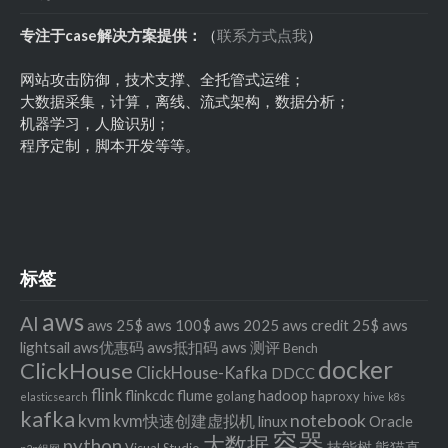
专注于case解决方案提供：
（
联系方式点我
）
网站攻击防御，技术支撑、全托管式运维；
大数据采集，计算，离线、流式架构，数据分析；
机器学习，人脸识别；
程序定制，脚本开发等等。
标签
aws
AI
aws 25$
aws 100$
aws 2025
aws credit 25$
aws
lightsail
aws优惠码
aws抵扣码
aws 测评
Bench
docker
ClickHouse
ClickHouse-Kafka
DDCC
flink
flinkcdc
flume
hadoop
golang
haproxy
elasticsearch
hive
k8s
kafka
kvm
notebook
kvm快速创建虚拟机
linux
Oracle
容器
大数据
python
技能树
熊猫直
Visual Studio