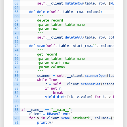
63
self
.
__client
.
mutateRow
(
table
,
row
,
[
Mutation
64
65
def 
delete
(
self
,
table
,
row
,
column
)
:
66
""
"
67
        delete record
68
        :param table: table name
69
        :param row:
70
        "
""
71
self
.
__client
.
deleteAll
(
table
,
row
,
column
)
72
73
def 
scan
(
self
,
table
,
start_row
=
""
,
columns
=
None
)
74
""
"
75
        get record
76
        :param table: table name
77
        :param start_row:
78
        :param columns:
79
        "
""
80
scanner
=
self
.
__client
.
scannerOpen
(
table
,
st
81
while
True
:
82
r
=
self
.
__client
.
scannerGet
(
scanner
)
83
if
not
r
:
84
break
85
yield 
dict
(
[
(
k
,
v
.
value
)
for
k
,
v
in
r
[
0
]
86
87
88
if
__name__
==
"__main__"
:
89
client
=
HBaseClient
(
)
90
for
v
in
client
.
scan
(
'studentd'
,
columns
=
{
"cpp.la
91
print
(
v
)