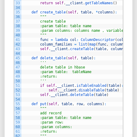
33
return
self
.
__client
.
getTableNames
(
)
34
35
def 
create_table
(
self
,
table
,
*
columns
)
:
36
""
"
37
        create table
38
        :param table: table name
39
        :param columns: columns name , variable param
40
        "
""
41
func
=
lambda 
col
:
ColumnDescriptor
(
col
)
42
column_families
=
list
(
map
(
func
,
columns
)
)
43
self
.
__client
.
createTable
(
table
,
column_famil
44
45
def 
delete_table
(
self
,
table
)
:
46
''
'
47
        delete table in hbase
48
        :param table:  tableName
49
        :return:
50
        '
''
51
if
self
.
__client
.
isTableEnabled
(
table
)
:
52
self
.
__client
.
disableTable
(
table
)
53
self
.
__client
.
deleteTable
(
table
)
54
55
def 
put
(
self
,
table
,
row
,
columns
)
:
56
""
"
57
        add record
58
        :param table: table name
59
        :param row:
60
        :param columns:
61
        :return:
62
        "
""