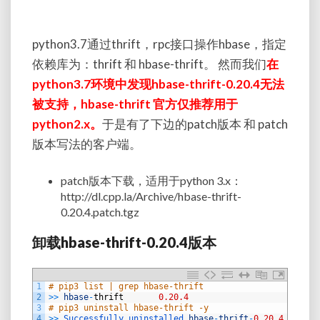
python3.7
通过
thrift
，
rpc
接口操作
hbase
，指定
依赖库为：
thrift
和
hbase-thrift
。
然而我们
在
python3.7
环境中发现
hbase-thrift-0.20.4
无法
被支持，
hbase-thrift
官方仅推荐用于
python2.x
。
于是有了下边的
patch
版本
和
patch
版本写法的客户端。
patch
版本下载，适用于
python 3.x
：
http://dl.cpp.la/Archive/hbase-thrift-
0.20.4.patch.tgz
卸载
hbase-thrift-0.20.4
版本
1
# pip3 list | grep hbase-thrift
2
>>
hbase
-
thrift
0.20.4
3
# pip3 uninstall hbase-thrift -y
4
>>
Successfully 
uninstalled 
hbase
-
thrift
-
0.20.4