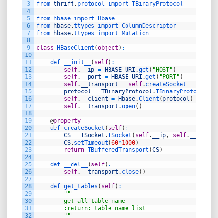
3
from 
thrift
.
protocol 
import 
TBinaryProtocol
4
5
from 
hbase 
import 
Hbase
6
from 
hbase
.
ttypes 
import 
ColumnDescriptor
7
from 
hbase
.
ttypes 
import 
Mutation
8
9
class
HBaseClient
(
object
)
:
10
11
def 
__init__
(
self
)
:
12
self
.
__ip
=
HBASE_URI
.
get
(
"HOST"
)
13
self
.
__port
=
HBASE_URI
.
get
(
"PORT"
)
14
self
.
__transport
=
self
.
createSocket
15
protocol
=
TBinaryProtocol
.
TBinaryProtocol
(
se
16
self
.
__client
=
Hbase
.
Client
(
protocol
)
17
self
.
__transport
.
open
(
)
18
19
@
property
20
def 
createSocket
(
self
)
:
21
CS
=
TSocket
.
TSocket
(
self
.
__ip
,
self
.
__port
)
22
CS
.
setTimeout
(
60
*
1000
)
23
return
TBufferedTransport
(
CS
)
24
25
def 
__del__
(
self
)
:
26
self
.
__transport
.
close
(
)
27
28
def 
get_tables
(
self
)
:
29
""
"
30
        get all table name
31
        :return: table name list
32
        "
""