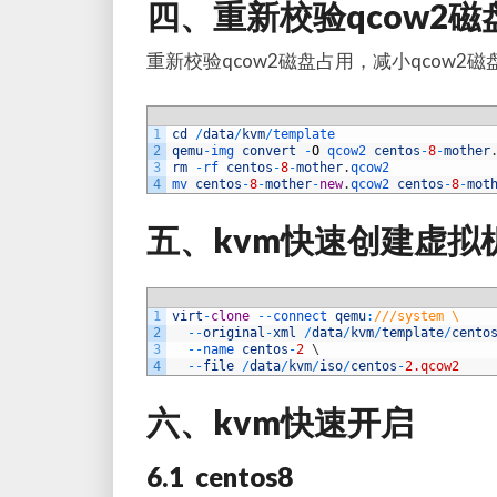
四、重新校验
qcow2
磁
重新校验
qcow2
磁盘占用，减小
qcow2
磁
1
cd
/
data
/
kvm
/
template
2
qemu
-
img 
convert
-
O
qcow2 
centos
-
8
-
mother
3
rm
-
rf 
centos
-
8
-
mother
.
qcow2
4
mv 
centos
-
8
-
mother
-
new
.
qcow2 
centos
-
8
-
mot
五、kvm快速创建虚拟
1
virt
-
clone
--
connect 
qemu
:
///system \
2
--
original
-
xml
/
data
/
kvm
/
template
/
cento
3
--
name 
centos
-
2
\
4
--
file
/
data
/
kvm
/
iso
/
centos
-
2.qcow2
六、kvm快速开启
6.1 centos8