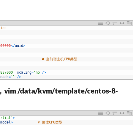
ties
000000
<
/
uuid
>
# 当前宿主机CPU类型
2837000'
scaling
=
'no'
/
>
reads
=
'1'
/
>
/data/kvm/template/centos-8-
artial'
>
/
model
>
# 修改CPU类型