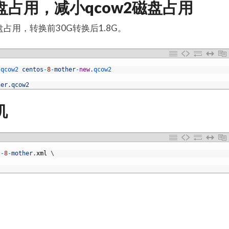
盘占用，减小
qcow2
磁盘占用
盘占用，转换前
30G
转换后
1.8G
。
.
qcow2 
centos
-
8
-
mother
-
new
.
qcow2 
her
.
qcow2
机
s
-
8
-
mother
.
xml
\