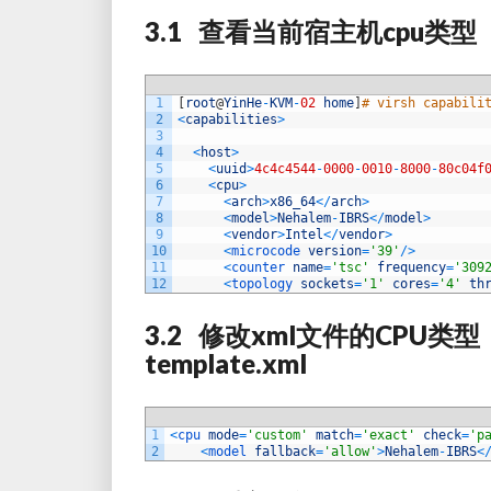
3.1 查看当前宿主机cpu类型
1
[
root
@
YinHe
-
KVM
-
02
home
]
# virsh capabili
2
<
capabilities
>
3
4
<
host
>
5
<
uuid
>
4c4c4544
-
0000
-
0010
-
8000
-
80c04f
6
<
cpu
>
7
<
arch
>
x86_64
<
/
arch
>
8
<
model
>
Nehalem
-
IBRS
<
/
model
>
9
<
vendor
>
Intel
<
/
vendor
>
10
<
microcode 
version
=
'39'
/
>
11
<
counter 
name
=
'tsc'
frequency
=
'309
12
<
topology 
sockets
=
'1'
cores
=
'4'
th
3.2 修改xml文件的CPU类型，vim 
template.xml
1
<
cpu 
mode
=
'custom'
match
=
'exact'
check
=
'p
2
<
model 
fallback
=
'allow'
>
Nehalem
-
IBRS
<