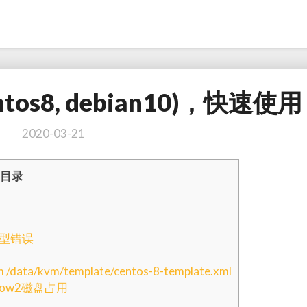
tos8, debian10)，快速使用
kvm
模
版
2020-03-21
下
载
目录
(centos8,
debian10)，
快
速
类型错误
使
用
a/kvm/template/centos-8-template.xml
ow2磁盘占用