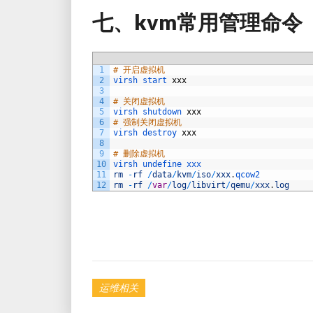
七、kvm常用管理命令
1
# 开启虚拟机
2
virsh 
start 
xxx
3
4
# 关闭虚拟机
5
virsh 
shutdown 
xxx
6
# 强制关闭虚拟机
7
virsh 
destroy 
xxx
8
9
# 删除虚拟机
10
virsh 
undefine 
xxx
11
rm
-
rf
/
data
/
kvm
/
iso
/
xxx
.
qcow2
12
rm
-
rf
/
var
/
log
/
libvirt
/
qemu
/
xxx
.
log
运维相关