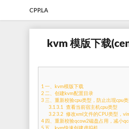
CPP.LA
kvm 模版下载(cen
1
一、kvm模版下载
2
二、创建kvm配置目录
3
三、重新校验cpu类型，防止出现cpu
3.1
3.1 查看当前宿主机cpu类型
3.2
3.2 修改xml文件的CPU类型，vim /dat
4
四、重新校验qcow2磁盘占用，减小qc
5
五、kvm快速创建虚拟机