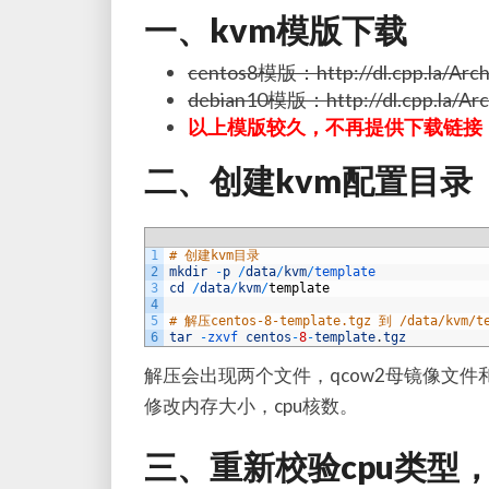
一、kvm模版下载
centos8模版：http://dl.cpp.la/Archi
debian10模版：http://dl.cpp.la/Arch
以上模版较久，不再提供下载链接，请按照教
二、创建kvm配置目录
1
# 创建kvm目录
2
mkdir
-
p
/
data
/
kvm
/
template
3
cd
/
data
/
kvm
/
template
4
5
# 解压centos-8-template.tgz 到 /data/kvm/t
6
tar
-
zxvf 
centos
-
8
-
template
.
tgz
解压会出现两个文件，qcow2母镜像文件
修改内存大小，cpu核数。
三、重新校验cpu类型