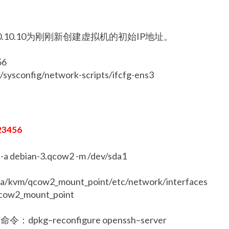
0.10.10.10为刚刚新创建虚拟机的初始IP地址。
56
nfig/network-scripts/ifcfg-ens3
23456
debian-3.qcow2 -m /dev/sda1
/qcow2_mount_point/etc/network/interfaces
w2_mount_point
以下命令：
dpkg
–
reconfigure
openssh
–
server