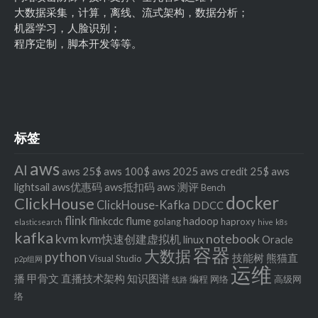
大数据采集，计算，离线、流式架构，数据分析；
机器学习，人脸识别；
程序定制，脚本开发等等。
标签
aws
AI
aws 25$
aws 100$
aws 2025
aws credit 25$
aws
lightsail
aws优惠码
aws抵扣码
aws 测评
Bench
docker
ClickHouse
ClickHouse-Kafka
DDCC
flink
flinkcdc
flume
hadoop
golang
haproxy
elasticsearch
hive
k8s
kafka
kvm
notebook
kvm快速创建虚拟机
linux
Oracle
容器
大数据
python
技能树
熊猫直
Visual Studio
p2p组网
运维
播
甲骨文
直播技术架构
知识图谱
编程
网络
高级网
线路
络