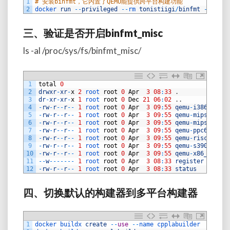
1
# 安装binfmt，它内置了QEMU能提供跨平台构建功能
2
docker 
run
--
privileged
--
rm 
tonistiigi
/
binfmt
--
insta
三、
验证是否开启
binfmt_misc
ls -al /proc/sys/fs/binfmt_misc/
1
total
0
2
drwxr
-
xr
-
x
2
root 
root
0
Apr
3
08
:
33
.
3
dr
-
xr
-
xr
-
x
1
root 
root
0
Dec
21
06
:
02
.
.
4
-
rw
-
r
--
r
--
1
root 
root
0
Apr
3
09
:
55
qemu
-
i386
5
-
rw
-
r
--
r
--
1
root 
root
0
Apr
3
09
:
55
qemu
-
mips64
6
-
rw
-
r
--
r
--
1
root 
root
0
Apr
3
09
:
55
qemu
-
mips64el
7
-
rw
-
r
--
r
--
1
root 
root
0
Apr
3
09
:
55
qemu
-
ppc64le
8
-
rw
-
r
--
r
--
1
root 
root
0
Apr
3
09
:
55
qemu
-
riscv64
9
-
rw
-
r
--
r
--
1
root 
root
0
Apr
3
09
:
55
qemu
-
s390x
10
-
rw
-
r
--
r
--
1
root 
root
0
Apr
3
09
:
55
qemu
-
x86_64
11
--
w
--
--
--
-
1
root 
root
0
Apr
3
08
:
33
register
12
-
rw
-
r
--
r
--
1
root 
root
0
Apr
3
08
:
33
status
四、切换默认的构建器到多平台构建器
1
docker 
buildx 
create
--
use
--
name 
cpplabuilder