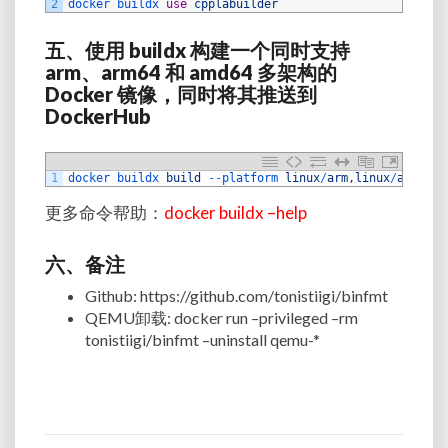
2
docker 
buildx 
use
cpplabuilder
五、
使用
buildx
构建一个同时支持
arm
、
arm64
和
amd64
多架构的
Docker
镜像，同时将其推送到
DockerHub
1
docker 
buildx 
build
--
platform 
linux
/
arm
,
linux
/
amd64
,
l
更多命令帮助：
docker buildx –help
六、备注
Github: https://github.com/tonistiigi/binfmt
QEMU
卸载
: docker run –privileged –rm
tonistiigi/binfmt –uninstall qemu-*