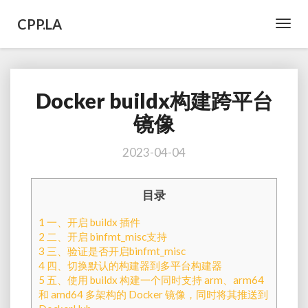
CPP.LA
Toggl
Navig
Docker buildx构建跨平台
Docker
buildx
镜像
构
建
2023-04-04
跨
平
台
目录
镜
像
1
一、开启 buildx 插件
2
二、开启 binfmt_misc支持
3
三、验证是否开启binfmt_misc
4
四、切换默认的构建器到多平台构建器
5
五、使用 buildx 构建一个同时支持 arm、arm64
和 amd64 多架构的 Docker 镜像，同时将其推送到