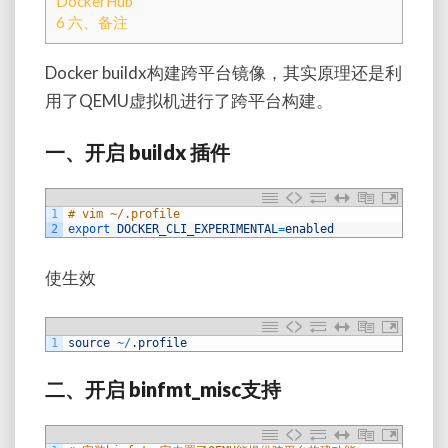
DockerHub
6
六、备注
Docker buildx构建跨平台镜像，其实原理还是利
用了
QEMU
虚拟机进行了跨平台构建。
一、开启
buildx
插件
1
# vim ~/.profile
2
export 
DOCKER_CLI_EXPERIMENTAL
=
enabled
使生效
1
source
~
/
.
profile
二、
开启
binfmt_misc
支持