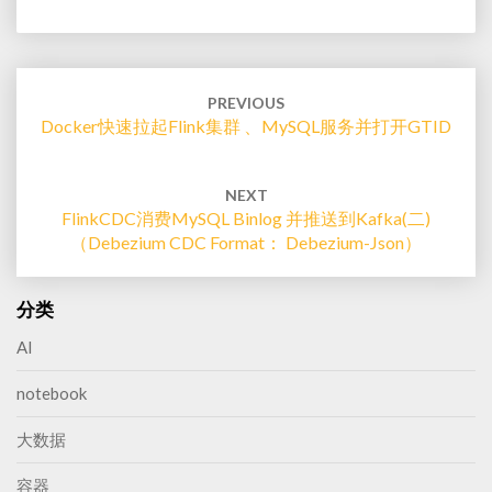
Post
navigation
PREVIOUS
Docker快速拉起Flink集群 、MySQL服务并打开GTID
NEXT
FlinkCDC消费MySQL Binlog 并推送到Kafka(二)
（Debezium CDC Format： Debezium-Json）
分类
AI
notebook
大数据
容器