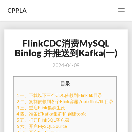
CPP.LA
Toggl
Navig
FlinkCDC消费MySQL
FlinkCDC
消
Binlog 并推送到Kafka(一)
费
MySQL
2024-04-09
Binlog
并
推
目录
送
到
1
一、下载以下三个CDC依赖到Flink lib目录
Kafka(一)
2
二、复制依赖到各个Flink容器 /opt/flink/lib目录
3
三、重启Flink集群生效
4
四、准备好kafka集群和 创建topic
5
五、打开FlinkSQL客户端
6
六、开启MySQL Source