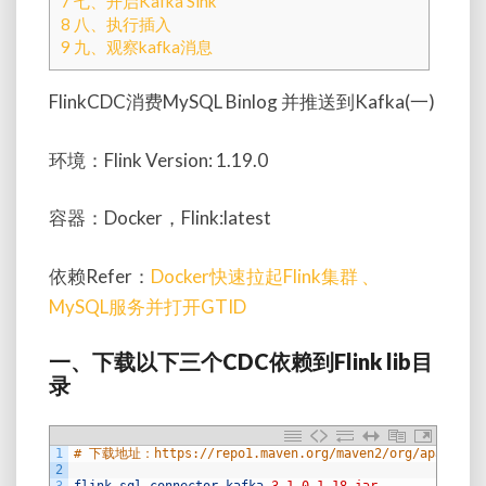
7
七、开启Kafka Sink
8
八、执行插入
9
九、观察kafka消息
FlinkCDC消费MySQL Binlog 并推送到Kafka(一)
环境：
Flink Version: 1.19.0
容器：Docker，Flink:latest
依赖Refer：
Docker快速拉起Flink集群 、
MySQL服务并打开GTID
一、下载以下三个
CDC
依赖到
Flink lib
目
录
1
# 下载地址：https://repo1.maven.org/maven2/org/apache/f
2
3
flink
-
sql
-
connector
-
kafka
-
3.1.0
-
1.18.jar