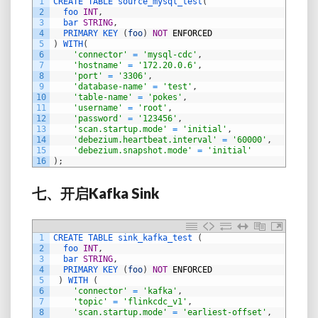
1
CREATE 
TABLE 
source_mysql_test
(
2
foo 
INT
,
3
bar 
STRING
,
4
PRIMARY 
KEY
(
foo
)
NOT
ENFORCED
5
)
WITH
(
6
'connector'
=
'mysql-cdc'
,
7
'hostname'
=
'172.20.0.6'
,
8
'port'
=
'3306'
,
9
'database-name'
=
'test'
,
10
'table-name'
=
'pokes'
,
11
'username'
=
'root'
,
12
'password'
=
'123456'
,
13
'scan.startup.mode'
=
'initial'
,
14
'debezium.heartbeat.interval'
=
'60000'
,
15
'debezium.snapshot.mode'
=
'initial'
16
)
;
七、
开启Kafka
Sink
1
CREATE 
TABLE 
sink_kafka_test
(
2
foo 
INT
,
3
bar 
STRING
,
4
PRIMARY 
KEY
(
foo
)
NOT
ENFORCED
5
)
WITH
(
6
'connector'
=
'kafka'
,
7
'topic'
=
'flinkcdc_v1'
,
8
'scan.startup.mode'
=
'earliest-offset'
,