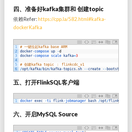
四、
准备好
kafka
集群和
创建
topic
依赖Refer:
https://cpp.la/582.html#kafka-
dockerKafka
1
# 一键拉起kafka base ARM
2
docker
-
compose 
up
-
d
3
docker
-
compose 
scale 
kafka
=
3
4
5
# 创建kafka topic ： flinkcdc_v1
6
/
opt
/
kafka
/
bin
/
kafka
-
topics
.
sh
--
create
--
bootstrap
-
se
五、
打开
FlinkSQL
客户端
1
docker 
exec
-
ti 
flink
-
jobmanager 
bash
/
opt
/
flink
/
bin
/
s
六、
开启MySQL
Source