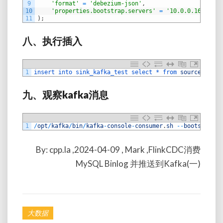
9
'format'
=
'debezium-json'
,
10
'properties.bootstrap.servers'
=
'10.0.0.16:32768
11
)
;
八、执行插入
1
insert 
into 
sink_kafka_test 
select *
from 
source_mysql
九、
观察
kafka
消息
1
/
opt
/
kafka
/
bin
/
kafka
-
console
-
consumer
.
sh
--
bootstrap
-
s
By: cpp.la ,2024-04-09 , Mark ,FlinkCDC消费
MySQL Binlog 并推送到Kafka(一)
大数据