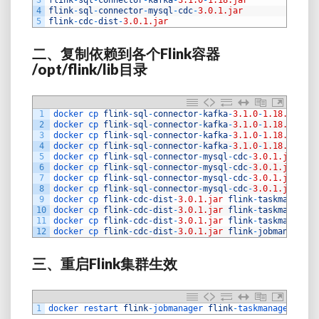
4
flink
-
sql
-
connector
-
mysql
-
cdc
-
3.0.1.jar
5
flink
-
cdc
-
dist
-
3.0.1.jar
二、复制依赖到各个
Flink
容器
/opt/flink/lib
目录
1
docker 
cp 
flink
-
sql
-
connector
-
kafka
-
3.1.0
-
1.18.jar
fl
2
docker 
cp 
flink
-
sql
-
connector
-
kafka
-
3.1.0
-
1.18.jar
fl
3
docker 
cp 
flink
-
sql
-
connector
-
kafka
-
3.1.0
-
1.18.jar
fl
4
docker 
cp 
flink
-
sql
-
connector
-
kafka
-
3.1.0
-
1.18.jar
fl
5
docker 
cp 
flink
-
sql
-
connector
-
mysql
-
cdc
-
3.0.1.jar
fli
6
docker 
cp 
flink
-
sql
-
connector
-
mysql
-
cdc
-
3.0.1.jar
fli
7
docker 
cp 
flink
-
sql
-
connector
-
mysql
-
cdc
-
3.0.1.jar
fli
8
docker 
cp 
flink
-
sql
-
connector
-
mysql
-
cdc
-
3.0.1.jar
fli
9
docker 
cp 
flink
-
cdc
-
dist
-
3.0.1.jar
flink
-
taskmanager1
10
docker 
cp 
flink
-
cdc
-
dist
-
3.0.1.jar
flink
-
taskmanager2
11
docker 
cp 
flink
-
cdc
-
dist
-
3.0.1.jar
flink
-
taskmanager3
12
docker 
cp 
flink
-
cdc
-
dist
-
3.0.1.jar
flink
-
jobmanager
:
/
三、重启
Flink
集群生效
1
docker 
restart 
flink
-
jobmanager 
flink
-
taskmanager1 
fli