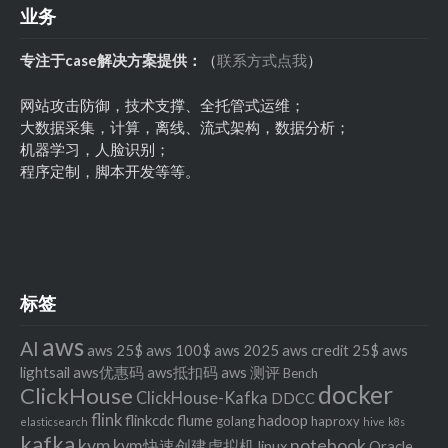
业务
专注于case解决方案提供：
（
联系方式点我
）
网站攻击防御，技术支撑、全托管式运维；
大数据采集，计算，离线、流式架构，数据分析；
机器学习，人脸识别；
程序定制，脚本开发等等。
标签
aws
AI
aws 25$
aws 100$
aws 2025
aws credit 25$
aws
lightsail
aws优惠码
aws抵扣码
aws 测评
Bench
docker
ClickHouse
ClickHouse-Kafka
DDCC
flink
flinkcdc
flume
hadoop
golang
haproxy
elasticsearch
hive
k8s
kafka
kvm
notebook
kvm快速创建虚拟机
linux
Oracle