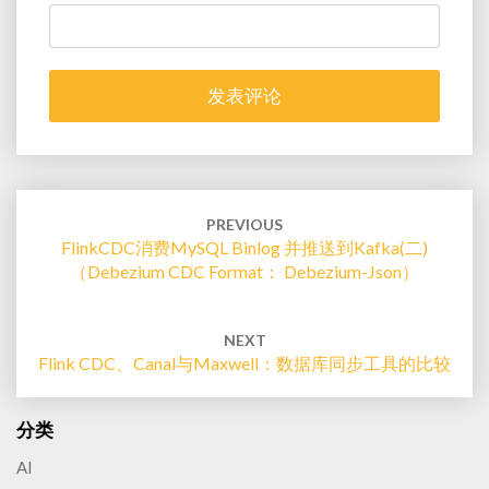
Post
navigation
PREVIOUS
FlinkCDC消费MySQL Binlog 并推送到Kafka(二)
（Debezium CDC Format： Debezium-Json）
NEXT
Flink CDC、Canal与Maxwell：数据库同步工具的比较
分类
AI