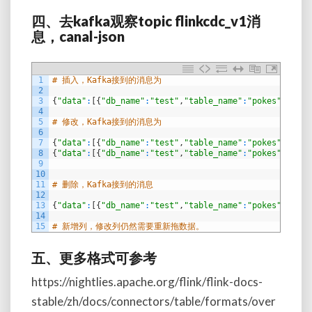
四、
去
kafka
观察
topic flinkcdc_v1
消
息，canal-json
1
# 插入，Kafka接到的消息为
2
3
{
"data"
:
[
{
"db_name"
:
"test"
,
"table_name"
:
"pokes"
,
"oper
4
5
# 修改，Kafka接到的消息为
6
7
{
"data"
:
[
{
"db_name"
:
"test"
,
"table_name"
:
"pokes"
,
"oper
8
{
"data"
:
[
{
"db_name"
:
"test"
,
"table_name"
:
"pokes"
,
"oper
9
10
11
# 删除，Kafka接到的消息
12
13
{
"data"
:
[
{
"db_name"
:
"test"
,
"table_name"
:
"pokes"
,
"oper
14
15
# 新增列，修改列仍然需要重新拖数据。
五、更多格式可参考
https://nightlies.apache.org/flink/flink-docs-
stable/zh/docs/connectors/table/formats/over