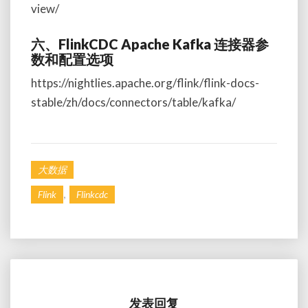
view/
六、FlinkCDC Apache Kafka 连接器参
数和配置选项
https://nightlies.apache.org/flink/flink-docs-
stable/zh/docs/connectors/table/kafka/
大数据
,
Flink
Flinkcdc
发表回复