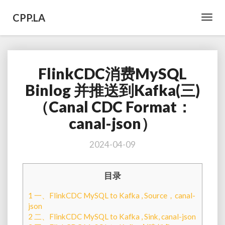
CPP.LA
Toggl
Navig
FlinkCDC消费MySQL
FlinkCDC
消
Binlog 并推送到Kafka(三)
费
（Canal CDC Format：
MySQL
Binlog
canal-json）
并
推
2024-04-09
送
到
Kafka(三)
目录
（Canal
CDC
1
一、FlinkCDC MySQL to Kafka , Source，canal-
Format：
json
canal-
2
二、FlinkCDC MySQL to Kafka , Sink, canal-json
json）