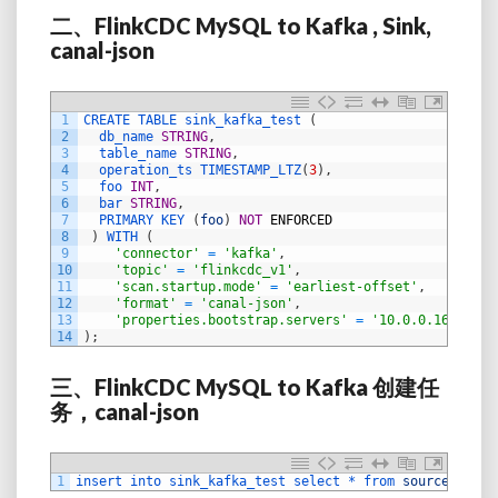
二、FlinkCDC MySQL to Kafka , Sink,
canal-json
1
CREATE 
TABLE 
sink_kafka_test
(
2
db_name 
STRING
,
3
table_name 
STRING
,
4
operation_ts 
TIMESTAMP_LTZ
(
3
)
,
5
foo 
INT
,
6
bar 
STRING
,
7
PRIMARY 
KEY
(
foo
)
NOT
ENFORCED
8
)
WITH
(
9
'connector'
=
'kafka'
,
10
'topic'
=
'flinkcdc_v1'
,
11
'scan.startup.mode'
=
'earliest-offset'
,
12
'format'
=
'canal-json'
,
13
'properties.bootstrap.servers'
=
'10.0.0.16:32768
14
)
;
三、FlinkCDC MySQL to Kafka
创建任
务，canal-json
1
insert 
into 
sink_kafka_test 
select *
from 
source_mysql