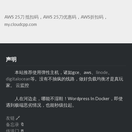
AWS 25刀 抵扣码
，
AWS 25刀优惠码
，
AWS折扣码
，
my.cloudcpp.com
声明
本站推荐使用弹性主机，诸如gce、aws、
linode
、
digitalocean
等。没有不抽疯的线路，做好负载均衡才是真玩
家。
云监控
人在河边走，哪能不湿鞋！Wordpress In Docker，即使
遇到极端恶劣情况，也能秒级拉起。
友链
🔗
备忘录
🔖
传送门
🚪