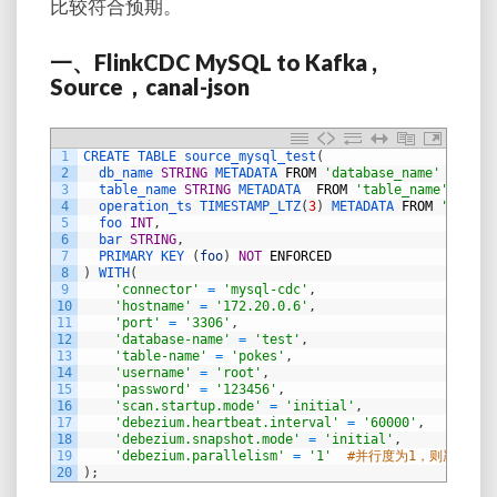
比较符合预期。
一、FlinkCDC MySQL to Kafka ,
Source，canal-json
1
CREATE 
TABLE 
source_mysql_test
(
2
db_name 
STRING
METADATA 
FROM
'database_name'
VIRTUA
3
table_name 
STRING
METADATA  
FROM
'table_name'
VIRTU
4
operation_ts 
TIMESTAMP_LTZ
(
3
)
METADATA 
FROM
'op_ts'
5
foo 
INT
,
6
bar 
STRING
,
7
PRIMARY 
KEY
(
foo
)
NOT
ENFORCED
8
)
WITH
(
9
'connector'
=
'mysql-cdc'
,
10
'hostname'
=
'172.20.0.6'
,
11
'port'
=
'3306'
,
12
'database-name'
=
'test'
,
13
'table-name'
=
'pokes'
,
14
'username'
=
'root'
,
15
'password'
=
'123456'
,
16
'scan.startup.mode'
=
'initial'
,
17
'debezium.heartbeat.interval'
=
'60000'
,
18
'debezium.snapshot.mode'
=
'initial'
,
19
'debezium.parallelism'
=
'1'
#并行度为1，则严格有序
20
)
;