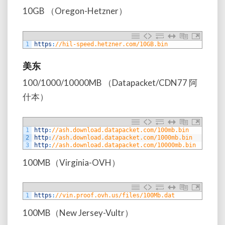
10GB （Oregon-Hetzner）
1
https
:
//hil-speed.hetzner.com/10GB.bin
美东
100/1000/10000MB （Datapacket/CDN77 阿
什本）
1
http
:
//ash.download.datapacket.com/100mb.bin
2
http
:
//ash.download.datapacket.com/1000mb.bin
3
http
:
//ash.download.datapacket.com/10000mb.bin
100MB（Virginia-OVH）
1
https
:
//vin.proof.ovh.us/files/100Mb.dat
100MB（New Jersey-Vultr）