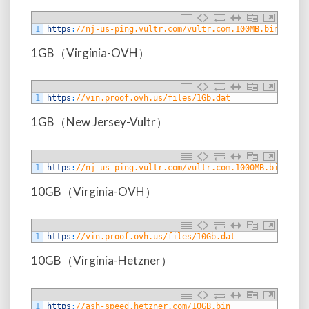
1
https
:
//nj-us-ping.vultr.com/vultr.com.100MB.bin
1GB（Virginia-OVH）
1
https
:
//vin.proof.ovh.us/files/1Gb.dat
1GB（New Jersey-Vultr）
1
https
:
//nj-us-ping.vultr.com/vultr.com.1000MB.bin
10GB（Virginia-OVH）
1
https
:
//vin.proof.ovh.us/files/10Gb.dat
10GB（Virginia-Hetzner）
1
https
:
//ash-speed.hetzner.com/10GB.bin