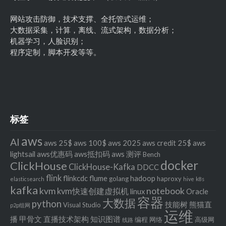
网站攻击防御，技术支撑、全托管式运维；
大数据采集，计算，离线、流式架构，数据分析；
机器学习，人脸识别；
程序定制，脚本开发等等。
标签
aws
AI
aws 25$
aws 100$
aws 2025
aws credit 25$
aws
lightsail
aws优惠码
aws抵扣码
aws 测评
Bench
docker
ClickHouse
ClickHouse-Kafka
DDCC
flink
flinkcdc
flume
hadoop
golang
haproxy
elasticsearch
hive
k8s
kafka
kvm
notebook
kvm快速创建虚拟机
linux
Oracle
容器
大数据
python
技能树
熊猫直
Visual Studio
p2p组网
运维
播
甲骨文
直播技术架构
知识图谱
编程
网络
高级网
线路