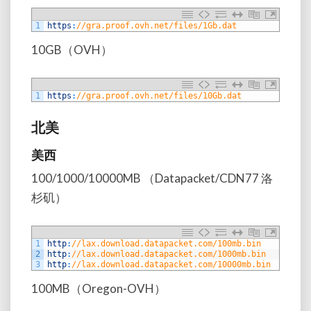
1
https
:
//gra.proof.ovh.net/files/1Gb.dat
10GB（OVH）
1
https
:
//gra.proof.ovh.net/files/10Gb.dat
北美
美西
100/1000/10000MB （Datapacket/CDN77 洛
杉矶）
1
http
:
//lax.download.datapacket.com/100mb.bin
2
http
:
//lax.download.datapacket.com/1000mb.bin
3
http
:
//lax.download.datapacket.com/10000mb.bin
100MB（Oregon-OVH）