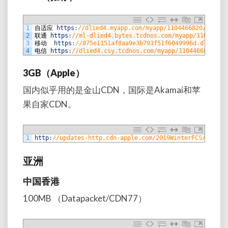
1
自适应
https
:
//dlied4.myapp.com/myapp/1104466820/cos.re
2
联通
https
:
//ml-dlied4.bytes.tcdnos.com/myapp/11044668
3
移动
https
:
//875e1151af8aa9e3b793f51f6049996d.dlied1.
4
电信
https
:
//dlied4.csy.tcdnos.com/myapp/1104466820/co
3GB（Apple）
国内似乎用的是金山CDN，国际是Akamai和苹
果自家CDN。
1
http
:
//updates-http.cdn-apple.com/2019WinterFCS/fullre
亚洲
中国香港
100MB （Datapacket/CDN77）