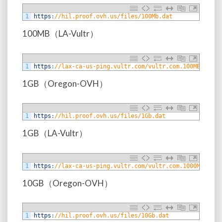
1
https
:
//hil.proof.ovh.us/files/100Mb.dat
100MB（LA-Vultr）
1
https
:
//lax-ca-us-ping.vultr.com/vultr.com.100MB.bin
1GB（Oregon-OVH）
1
https
:
//hil.proof.ovh.us/files/1Gb.dat
1GB（LA-Vultr）
1
https
:
//lax-ca-us-ping.vultr.com/vultr.com.1000MB.bin
10GB（Oregon-OVH）
1
https
:
//hil.proof.ovh.us/files/10Gb.dat