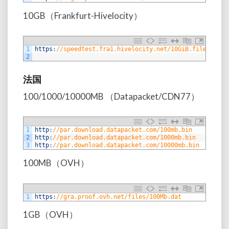
10GB（Frankfurt-Hivelocity）
1
https
:
//speedtest.fra1.hivelocity.net/10GiB.file
2
法国
100/1000/10000MB （Datapacket/CDN77）
1
http
:
//par.download.datapacket.com/100mb.bin
2
http
:
//par.download.datapacket.com/1000mb.bin
3
http
:
//par.download.datapacket.com/10000mb.bin
100MB（OVH）
1
https
:
//gra.proof.ovh.net/files/100Mb.dat
1GB（OVH）