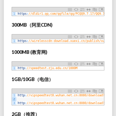
1
https
:
//dldir1.qq.com/qqfile/qq/PCQQ9.7.17/QQ9.7.17.29
300MB（阿里CDN)
1
https
:
//wirelesscdn-download.xuexi.cn/publish/xuexi_an
1000MB (教育网)
1
http
:
//speedtest.zju.edu.cn/1000M
1GB/10GB（电信）
1
http
:
//vipspeedtest8.wuhan.net.cn:8080/download?size=1
2
3
http
:
//vipspeedtest8.wuhan.net.cn:8080/download?size=1
2GB（推荐）