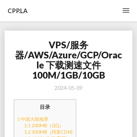
CPP.LA
Toggl
Navig
VPS/服务
VPS/
服
器/AWS/Azure/GCP/Orac
务
le 下载测速文件
器/AWS/Azure/GCP/Oracle
下
100M/1GB/10GB
载
测
2024-05-09
速
文
件
目录
100M/1GB/10GB
1
中国大陆推荐
1.1
200MB（QQ）
1.2
300MB（阿里CDN)