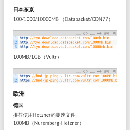
日本东京
100/1000/10000MB （Datapacket/CDN77）
1
http
:
//tyo.download.datapacket.com/100mb.bin
2
http
:
//tyo.download.datapacket.com/1000mb.bin
3
http
:
//tyo.download.datapacket.com/10000mb.bin
100MB/1GB（Vultr）
1
https
:
//hnd-jp-ping.vultr.com/vultr.com.100MB.bin
2
https
:
//hnd-jp-ping.vultr.com/vultr.com.1000MB.bin
欧洲
德国
推荐使用Hetzner的测速文件。
100MB（Nuremberg-Hetzner）