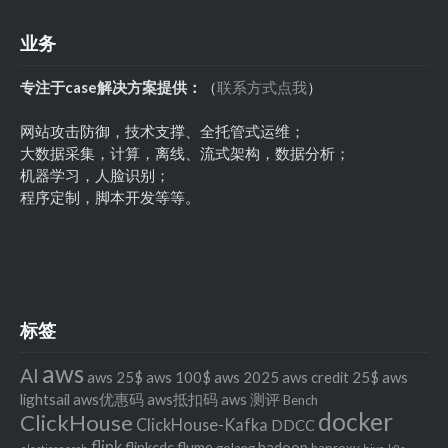
业务
专注于case解决方案提供：
（
联系方式点我
）
网站攻击防御，技术支撑、全托管式运维；
大数据采集，计算，离线、流式架构，数据分析；
机器学习，人脸识别；
程序定制，脚本开发等等。
标签
aws
AI
aws 25$
aws 100$
aws 2025
aws credit 25$
aws
lightsail
aws优惠码
aws抵扣码
aws 测评
Bench
docker
ClickHouse
ClickHouse-Kafka
DDCC
flink
flinkcdc
flume
hadoop
golang
haproxy