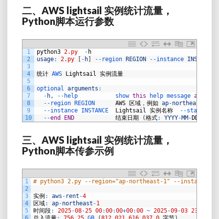
二、AWS lightsail 实例统计流量，
Python脚本运行参数
1
python3
2.py
-
h
2
usage
:
2.py
[
-
h
]
--
region 
REGION
--
instance 
INSTANCE
3
4
统计
AWS 
Lightsail
实例流量
5
6
optional 
arguments
:
7
-
h
,
--
help           
show 
this
help 
message 
and
exi
8
--
region 
REGION      
AWS
区域，例如
ap
-
northeast
-
1
9
--
instance 
INSTANCE  
Lightsail
实例名称
--
start 
STA
10
--
end
END
结束日期
(
格式
:
YYYY
-
MM
-
DD
，例如
三、AWS lightsail 实例统计流量，
Python脚本传参示例
1
# python3 2.py --region="ap-northeast-1" --instance="a
2
3
实例
:
aws
-
rent
-
4
4
区域
:
ap
-
northeast
-
1
5
时间段
:
2025
-
08
-
25
00
:
00
:
00
+
00
:
00
~
2025
-
09
-
03
23
:
59
:
59
6
总入流量
:
756.25
GB
(
812
,
021
,
616
,
037.0
字节
)