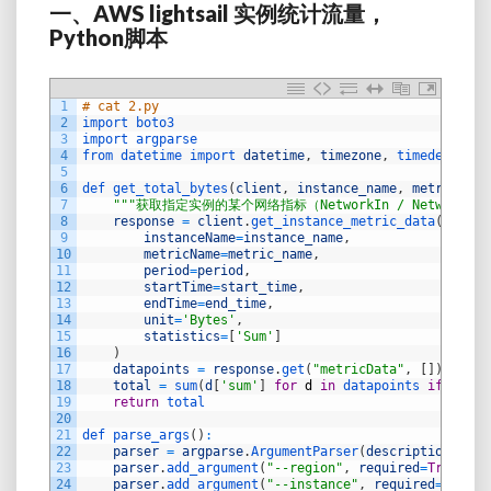
一、AWS lightsail 实例统计流量，
Python脚本
1
# cat 2.py
2
import 
boto3
3
import 
argparse
4
from 
datetime 
import 
datetime
,
timezone
,
timedelta
5
6
def 
get_total_bytes
(
client
,
instance_name
,
metric_nam
7
""
"获取指定实例的某个网络指标（NetworkIn / NetworkO
8
response
=
client
.
get_instance_metric_data
(
9
instanceName
=
instance_name
,
10
metricName
=
metric_name
,
11
period
=
period
,
12
startTime
=
start_time
,
13
endTime
=
end_time
,
14
unit
=
'Bytes'
,
15
statistics
=
[
'Sum'
]
16
)
17
datapoints
=
response
.
get
(
"metricData"
,
[
]
)
18
total
=
sum
(
d
[
'sum'
]
for
d
in
datapoints 
if
'sum'
19
return
total
20
21
def 
parse_args
(
)
:
22
parser
=
argparse
.
ArgumentParser
(
description
=
"统计
23
parser
.
add_argument
(
"--region"
,
required
=
True
,
he
24
parser
.
add_argument
(
"--instance"
,
required
=
True
,