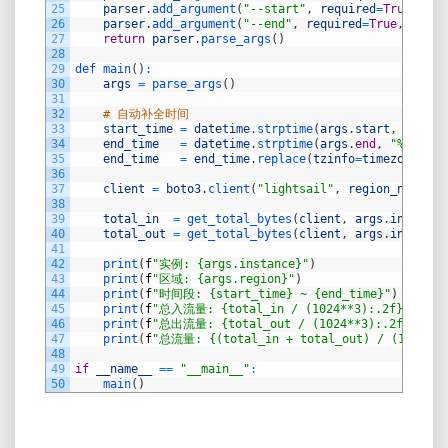
25
parser
.
add_argument
(
"--start"
,
required
=
True
,
hel
26
parser
.
add_argument
(
"--end"
,
required
=
True
,
help
=
27
return
parser
.
parse_args
(
)
28
29
def 
main
(
)
:
30
args
=
parse_args
(
)
31
32
# 自动补全时间
33
start_time
=
datetime
.
strptime
(
args
.
start
,
"%Y-%m
34
end_time
=
datetime
.
strptime
(
args
.
end
,
"%Y-%m-%
35
end_time
=
end_time
.
replace
(
tzinfo
=
timezone
.
utc
36
37
client
=
boto3
.
client
(
"lightsail"
,
region_name
=
ar
38
39
total_in
=
get_total_bytes
(
client
,
args
.
instance
40
total_out
=
get_total_bytes
(
client
,
args
.
instance
41
42
print
(
f
"实例: {args.instance}"
)
43
print
(
f
"区域: {args.region}"
)
44
print
(
f
"时间段: {start_time} ~ {end_time}"
)
45
print
(
f
"总入流量: {total_in / (1024**3):.2f} GB ({
46
print
(
f
"总出流量: {total_out / (1024**3):.2f} GB (
47
print
(
f
"总流量: {(total_in + total_out) / (1024**3
48
49
if
__name__
==
"__main__"
:
50
main
(
)