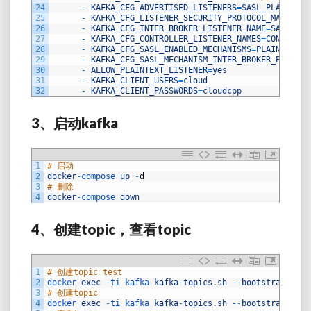
24
-
KAFKA_CFG_ADVERTISED_LISTENERS
=
SASL_PLAINTEXT
25
-
KAFKA_CFG_LISTENER_SECURITY_PROTOCOL_MAP
=
SASL
26
-
KAFKA_CFG_INTER_BROKER_LISTENER_NAME
=
SASL_PLA
27
-
KAFKA_CFG_CONTROLLER_LISTENER_NAMES
=
CONTROLLE
28
-
KAFKA_CFG_SASL_ENABLED_MECHANISMS
=
PLAIN
29
-
KAFKA_CFG_SASL_MECHANISM_INTER_BROKER_PROTOCO
30
-
ALLOW_PLAINTEXT_LISTENER
=
yes
31
-
KAFKA_CLIENT_USERS
=
cloud
32
-
KAFKA_CLIENT_PASSWORDS
=
cloudcpp
3、启动kafka
1
# 启动
2
docker
-
compose 
up
-
d
3
# 删除
4
docker
-
compose 
down
4、创建topic，查看topic
1
# 创建topic test
2
docker 
exec
-
ti 
kafka 
kafka
-
topics
.
sh
--
bootstrap
-
serv
3
# 创建topic 
4
docker 
exec
-
ti 
kafka 
kafka
-
topics
.
sh
--
bootstrap
-
serv