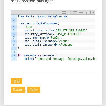
break-system-packages
1
from 
kafka 
import 
KafkaConsumer
2
3
consumer
=
KafkaConsumer
(
4
'test'
,
5
bootstrap_servers
=
'158.178.237.1:9092'
,
6
security_protocol
=
'SASL_PLAINTEXT'
,
7
sasl_mechanism
=
'PLAIN'
,
8
sasl_plain_username
=
'cloud'
,
9
sasl_plain_password
=
'cloudcpp'
10
)
11
12
for
message 
in
consumer
:
13
print
(
f
'Received message: {message.value.decode("
容器
,
Docker
Kafka