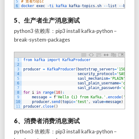
5
# 查看topic
6
docker 
exec
-
ti 
kafka 
kafka
-
topics
.
sh
--
list
--
bootstr
5、生产者生产消息测试
python3 依赖库：pip3 install kafka-python –
break-system-packages
1
from 
kafka 
import 
KafkaProducer
2
3
producer
=
KafkaProducer
(
bootstrap_servers
=
'158.178.2
4
security_protocol
=
'SASL_PLAI
5
sasl_mechanism
=
'PLAIN'
,
6
sasl_plain_username
=
'cloud'
,
7
sasl_plain_password
=
'cloudcp
8
for
i
in
range
(
10
)
:
9
message
=
f
'Hello {i} from Kafka.'
.
encode
(
'utf-8'
10
producer
.
send
(
topic
=
'test'
,
value
=
message
)
11
producer
.
close
(
)
6、消费者消费消息测试
python3 依赖库：pip3 install kafka-python –