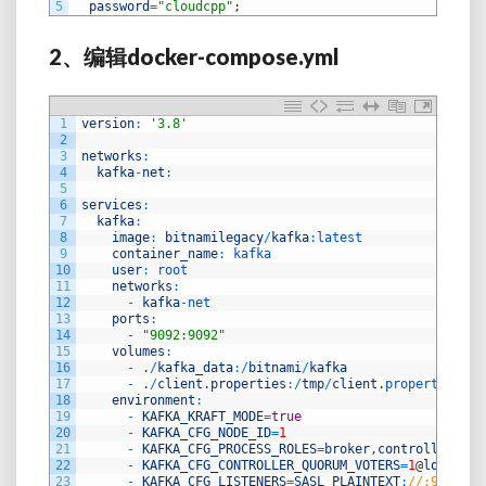
5
password
=
"cloudcpp"
;
2、编辑docker-compose.yml
1
version
:
'3.8'
2
3
networks
:
4
kafka
-
net
:
5
6
services
:
7
kafka
:
8
image
:
bitnamilegacy
/
kafka
:
latest
9
container_name
:
kafka
10
user
:
root 
11
networks
:
12
-
kafka
-
net
13
ports
:
14
-
"9092:9092"
15
volumes
:
16
-
.
/
kafka_data
:
/
bitnami
/
kafka
17
-
.
/
client
.
properties
:
/
tmp
/
client
.
properties
18
environment
:
19
-
KAFKA_KRAFT_MODE
=
true
20
-
KAFKA_CFG_NODE_ID
=
1
21
-
KAFKA_CFG_PROCESS_ROLES
=
broker
,
controller
22
-
KAFKA_CFG_CONTROLLER_QUORUM_VOTERS
=
1
@
localhos
23
-
KAFKA_CFG_LISTENERS
=
SASL_PLAINTEXT
:
//:9092,CO