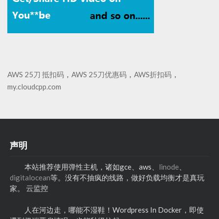
AWS 25刀 抵扣码
，
AWS 25刀优惠码
，
AWS折扣码
，
my.cloudcpp.com
声明
本站推荐使用弹性主机，诸如gce、aws、
linode
、
digitalocean
等。没有不抽疯的线路，做好负载均衡才是真玩
家。
云监控
人在河边走，哪能不湿鞋！Wordpress In Docker，即使