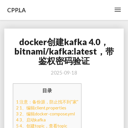
CPP.LA
Toggl
Navig
docker创建kafka 4.0，
docker
创
bitnami/kafka:latest，带
建
鉴权密码验证
kafka
4.0，
bitnami/kafka:latest，
2025-09-18
带
鉴
目录
权
密
1
注意：备份源，防止找不到“家”
码
2
1、编辑client.properties
验
3
2、编辑docker-compose.yml
证
4
3、启动kafka
5
4、创建topic，查看topic