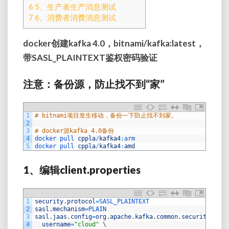
6
5、生产者生产消息测试
7
6、消费者消费消息测试
docker创建kafka 4.0，bitnami/kafka:latest，
带SASL_PLAINTEXT鉴权密码验证
注意：备份源，防止找不到“家”
1
# bitnami项目发生移动，备份一下防止找不到家。
2
3
# docker源kafka 4.0备份
4
docker 
pull 
cppla
/
kafka4
:
arm
5
docker 
pull 
cppla
/
kafka4
:
amd
1、编辑client.properties
1
security
.
protocol
=
SASL_PLAINTEXT
2
sasl
.
mechanism
=
PLAIN
3
sasl
.
jaas
.
config
=
org
.
apache
.
kafka
.
common
.
security
.
plai
4
username
=
"cloud"
\