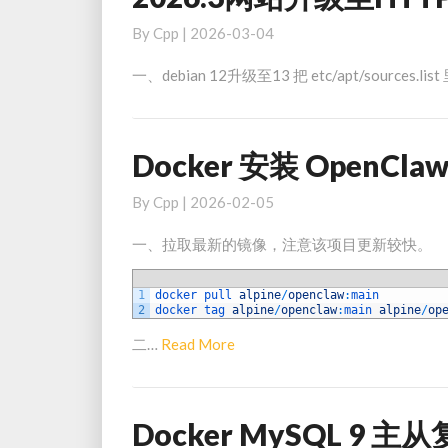
编
件
网
By
Cpp
|
2026-03-04
程？
告
站
别
升
一、debian 12升级至13 把 etc/apt/sources.l
古
级
法
至
编
HTTP3，
Docker 安装 OpenC
Docker
程
并
安
编
加
By
Cpp
|
2026-02-05
装
程？
入
OpenClaw，
了
一、拉取最新的镜像，注意该项目更新较快。
对
诸
接
多
1
docker 
pull 
alpine
/
openclaw
:
main
钉
2
docker 
tag 
alpine
/
openclaw
:
main 
alpine
/
op
新
钉
特
Read
二…
Read More
性
More
Docker MySQL 
Docker