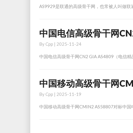
高
AS9929是联通的高级骨干网，也常被人叫做联通工
级
骨
干
网
中国电信高级骨干网CN2 
中
9299
国
By
Cpp
|
2025-11-24
国
电
内
信
中国电信高级骨干网CN2 GIA AS4809（电信
AS9929
高
，
级
CUP
骨
中国移动高级骨干网CMI
中
国
干
国
际
网
By
Cpp
|
2025-11-19
移
AS10099（联
CN2
动
通
GIA
中国移动高级骨干网CMIN2 AS58807对标中
高
精
AS4809（电
级
品
信
Posts
骨
网）
精