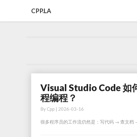
CPP.LA
Visual Studio Co
Visual
Studio
程编程？
Code
如
By
Cpp
|
2026-03-16
何
很多程序员的工作流仍然是：写代码 → 查文档 → 
安
装