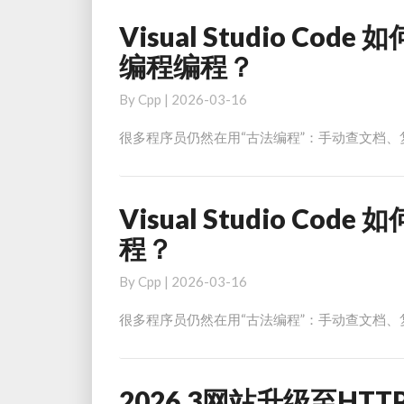
Claude
Code
Visual Studio Co
Visual
插
Studio
编程编程？
件
Code
告
如
By
Cpp
|
2026-03-16
别
何
很多程序员仍然在用“古法编程”：手动查文档、复制 S
古
安
法
装
编
OpenAI
程
CodeX
Visual Studio Co
Visual
编
插
Studio
程？
程？
件
Code
告
如
By
Cpp
|
2026-03-16
别
何
很多程序员仍然在用“古法编程”：手动查文档、复制 S
古
安
法
装
编
Copilot
程
插
2026.3网站升级至H
2026.3