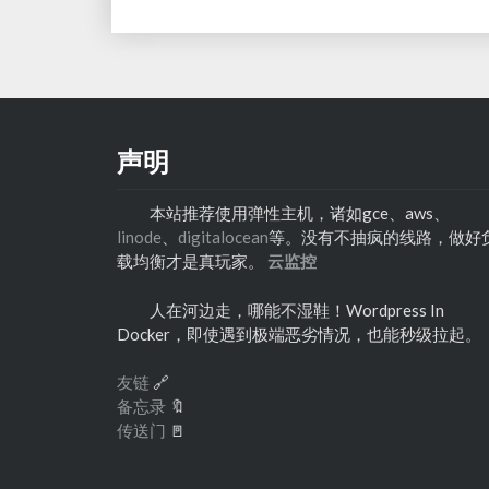
navigation
干
品
网
网）
CMIN2
AS58807（移
动
精
声明
品
网）
本站推荐使用弹性主机，诸如gce、aws、
linode
、
digitalocean
等。没有不抽疯的线路，做好
载均衡才是真玩家。
云监控
人在河边走，哪能不湿鞋！Wordpress In
Docker，即使遇到极端恶劣情况，也能秒级拉起。
友链
🔗
备忘录
🔖
传送门
🚪