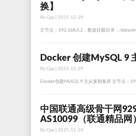
MySQL
换】
9
主
By
Cpp
|
2025-12-29
从
主节点：192.168.0.2，数据挂载目录：/data/m
复
制
集
群，
Docker 创建MySQL 
Docker
切
创
By
Cpp
|
2025-12-29
换
建
主
MySQL
Docker创建MySQL 9 主从复制集群 主节点：192
从
9
【主
主
从
从
中国联通高级骨干网9299国
中
正
复
国
常
制
AS10099（联通精品网
联
切
集
通
By
Cpp
|
2025-11-24
换】
群