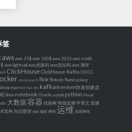
标签
aws
I
aws 25$
aws 100$
aws 2025
aws credit
5$
aws lightsail
aws优惠码
aws抵扣码
aws 测评
ClickHouse
ClickHouse-Kafka
DDCC
nch
ocker
flink
flinkcdc
flume
golang
elasticsearch
kafka
kvm
kvm快速创建虚
adoop
haproxy
hive
k8s
python
notebook
拟机
linux
Oracle
Visual
p2p组网
容器
大数据
技能树
熊猫直播
甲骨文
直播
udio
运维
术架构
知识图谱
编程
网络
高级网络
线路