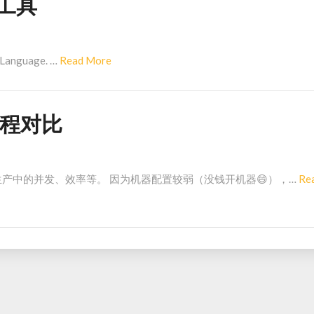
发工具
Read
 Language. …
Read More
More
n协程对比
试在生产中的并发、效率等。 因为机器配置较弱（没钱开机器😄），…
Re