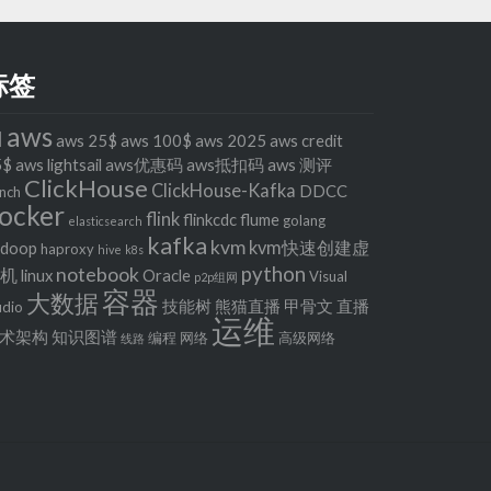
标签
aws
I
aws 25$
aws 100$
aws 2025
aws credit
5$
aws lightsail
aws优惠码
aws抵扣码
aws 测评
ClickHouse
ClickHouse-Kafka
DDCC
nch
ocker
flink
flinkcdc
flume
golang
elasticsearch
kafka
kvm
kvm快速创建虚
adoop
haproxy
hive
k8s
python
notebook
拟机
linux
Oracle
Visual
p2p组网
容器
大数据
技能树
熊猫直播
甲骨文
直播
udio
运维
术架构
知识图谱
编程
网络
高级网络
线路