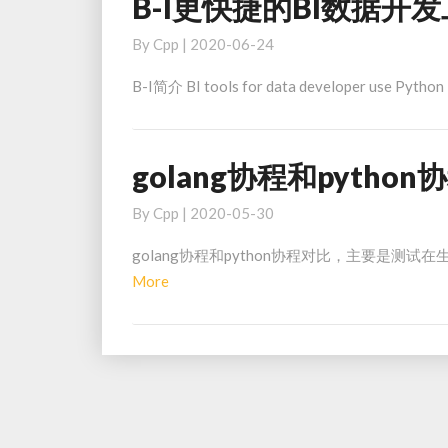
B-I更快捷的BI数据开
B-
用
I
高
By
Cpp
|
2020-06-24
更
排
快
查
B-I简介 BI tools for data developer use Python
捷
的
BI
golang协程和pytho
golang
数
协
据
By
Cpp
|
2020-05-30
程
开
和
发
golang协程和python协程对比，主要是测
python
工
Read
More
协
具
More
程
对
比