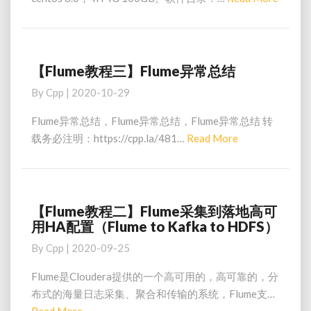
目
集
More
录
配
置
详
细
【Flume教程三】Flume异常总结
【Flume
教
教
By
Cpp
|
2020-10-29
程
程
三】
Flume异常总结，Flume异常总结，Flume异常总结 转
Flume
Read
载务必注明：https://cpp.la/481…
Read More
异
More
常
总
结
【Flume教程二】Flume采集到落地高可
【Flume
用HA配置（Flume to Kafka to HDFS）
教
程
By
Cpp
|
2020-09-25
二】
Flume
Flume是Cloudera提供的一个高可用的，高可靠的，分
采
布式的海量日志采集、聚合和传输的系统，Flume支…
集
Read