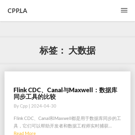
CPP.LA
Toggl
Navig
标签：
大数据
Flink CDC、Canal与Maxwell：数据库
Flink
同步工具的比较
CDC、
Canal
By
Cpp
|
2024-04-30
与
Maxwell：
Flink CDC、Canal和Maxwell都是用于数据库同步的工
数
具，它们可以帮助开发者和数据工程师实时捕获…
据
Read
Read More