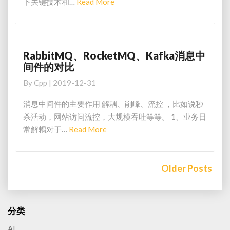
Read
下关键技术和…
Read More
架
More
构
分
享
RabbitMQ、RocketMQ、Kafka消息中
RabbitMQ、
间件的对比
RocketMQ、
Kafka
By
Cpp
|
2019-12-31
消
息
消息中间件的主要作用 解耦、削峰、流控 ，比如说秒
中
杀活动，网站访问流控，大规模吞吐等等。 1、业务日
间
Read
常解耦对于…
Read More
件
More
的
Posts
对
navigation
比
Older Posts
分类
AI