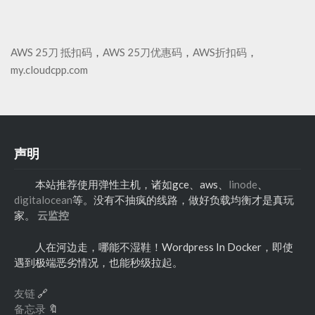
AWS 25刀 抵扣码
，
AWS 25刀优惠码
，
AWS折扣码
，
my.cloudcpp.com
声明
本站推荐使用弹性主机，诸如gce、aws、
linode
、
digitalocean
等。没有不抽疯的线路，做好负载均衡才是真玩
家。
云监控
人在河边走，哪能不湿鞋！Wordpress In Docker，即使
遇到极端恶劣情况，也能秒级拉起。
友链
🔗
备忘录
🔖