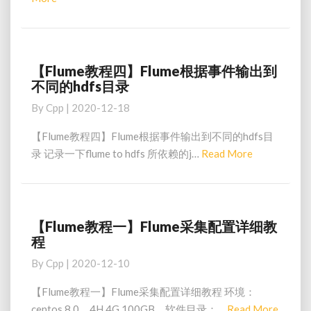
群
More
配
置
和
记
【Flume教程四】Flume根据事件输出到
【Flume
录
不同的hdfs目录
教
程
By
Cpp
|
2020-12-18
四】
Flume
【Flume教程四】Flume根据事件输出到不同的hdfs目
根
Read
录 记录一下flume to hdfs 所依赖的j…
Read More
据
More
事
件
输
出
【Flume教程一】Flume采集配置详细教
【Flume
到
程
教
不
程
By
Cpp
|
2020-12-10
同
一】
的
Flume
【Flume教程一】Flume采集配置详细教程 环境：
hdfs
采
Read
centos 8.0，4H 4G 100GB。软件目录：…
Read More