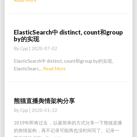
Read More
到
More
落
地
高
可
ElasticSearch中 distinct, count和group
ElasticSearch
用
by的实现
中
HA
distinct,
By
Cpp
|
2020-07-02
配
count
置
和
ElasticSearch中 distinct, count和group by的实现。
（Flume
group
Read
ElasticSearc…
Read More
to
by
More
Kafka
的
to
实
HDFS）
现
熊猫直播舆情架构分享
熊
猫
By
Cpp
|
2020-01-22
直
播
2019年即将过去 ，以最简单的方式分享一下熊猫直播
舆
的舆情架构，再不记录可能再也没时间写了。记录一
情