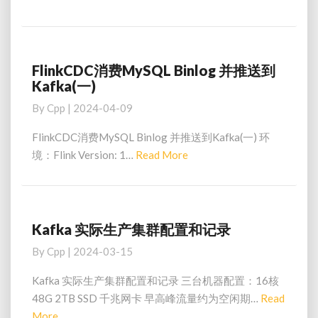
库
More
同
步
工
具
FlinkCDC消费MySQL Binlog 并推送到
FlinkCDC
的
Kafka(一)
消
比
费
By
Cpp
|
2024-04-09
较
MySQL
Binlog
FlinkCDC消费MySQL Binlog 并推送到Kafka(一) 环
并
Read
境：Flink Version: 1…
Read More
推
More
送
到
Kafka(一)
Kafka 实际生产集群配置和记录
Kafka
实
By
Cpp
|
2024-03-15
际
生
Kafka 实际生产集群配置和记录 三台机器配置：16核
产
48G 2TB SSD 千兆网卡 早高峰流量约为空闲期…
Read
集
Read
More